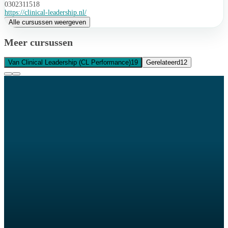
0302311518
https://clinical-leadership.nl/
Alle cursussen weergeven
Meer cursussen
Van Clinical Leadership (CL Performance)
19
Gerelateerd
12