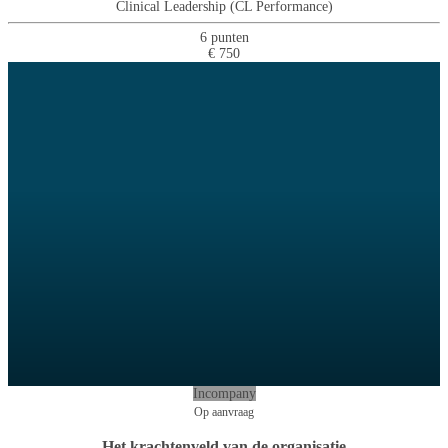
Clinical Leadership (CL Performance)
6 punten
€ 750
Incompany
Op aanvraag
Het krachtenveld van de organisatie