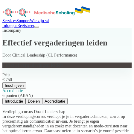
Services
Support
Wie zijn wij
Inloggen
Registreer
Incompany
Effectief vergaderingen leiden
Door
Clinical Leadership (CL Performance)
Effectief vergaderingen leiden
Prijs
€ 750
Inschrijven
Accreditatie
6 punten (ABAN)
Introductie
Doelen
Accreditatie
Verdiepingscursus Duaal Leiderschap
In deze verdiepingscursus verdiept je je in vergadertechnieken, zowel op
procesmatig als communicatief niveau. Je brengt je eigen
vergaderomstandigheden in en zoekt met docenten en mede-cursisten naar
het optimaliseren ervan. Daarnaast oefen je in scenario’s je vooraf gestelde