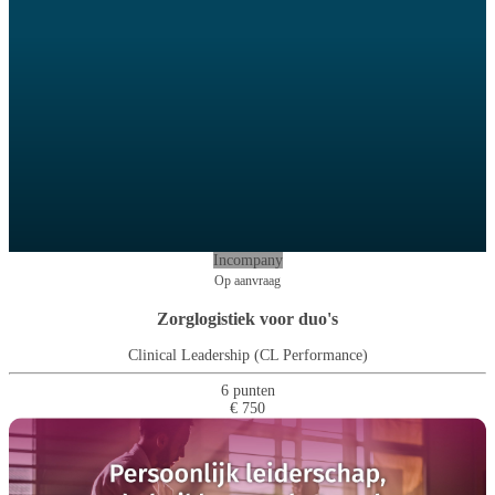
Incompany
Op aanvraag
Zorglogistiek voor duo's
Clinical Leadership (CL Performance)
6 punten
€ 750