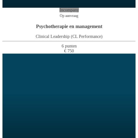
Incompany
Op aanvraag
Psychotherapie en management
Clinical Leadership (CL Performance)
6 punten
€ 750