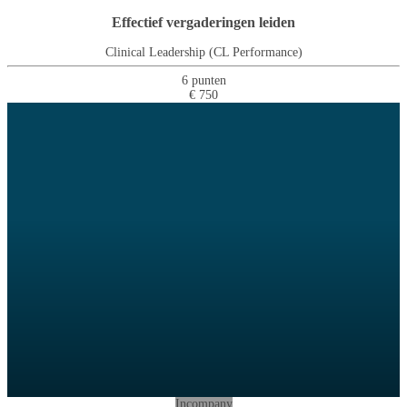
Effectief vergaderingen leiden
Clinical Leadership (CL Performance)
6 punten
€ 750
Incompany