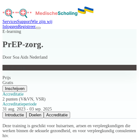
Services
Support
Wie zijn wij
Inloggen
Registreer
E-learning
PrEP-zorg.
Door
Soa Aids Nederland
PrEP-zorg.
Prijs
Gratis
Inschrijven
Accreditatie
2 punten (V&VN, VSR)
Accreditatieperiode
31 aug. 2023 - 03 sep. 2025
Introductie
Doelen
Accreditatie
Deze training is geschikt voor huisartsen, artsen en verpleegkundigen die
werken binnen de seksuele gezondheid, en voor verpleegkundig consulenten
hiv.