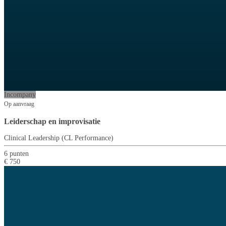
Incompany
Op aanvraag
Leiderschap en improvisatie
Clinical Leadership (CL Performance)
6 punten
€ 750