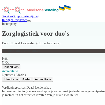
Services
Support
Wie zijn wij
Inloggen
Registreer
Incompany
Zorglogistiek voor duo's
Door
Clinical Leadership (CL Performance)
Zorglogistiek voor duo's
Prijs
€ 750
Inschrijven
Accreditatie
6 punten (ABAN)
Introductie
Doelen
Accreditatie
Verdiepingscursus Duaal Leiderschap
In deze verdiepingscursus verdiep je je samen met je duale managementpartner 
je meteen in het effectief inzetten van je duale kwaliteiten.