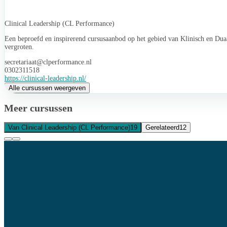
Clinical Leadership (CL Performance)
Een beproefd en inspirerend cursusaanbod op het gebied van Klinisch en Duaa
vergroten.
secretariaat@clperformance.nl
0302311518
https://clinical-leadership.nl/
Alle cursussen weergeven
Meer cursussen
Van Clinical Leadership (CL Performance)
19
Gerelateerd
12