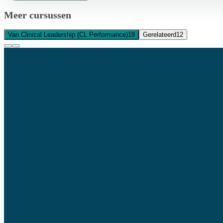
Meer cursussen
Van Clinical Leadership (CL Performance)
19
Gerelateerd
12