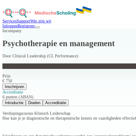
Services
Support
Wie zijn wij
Inloggen
Registreer
Incompany
Psychotherapie en management
Door
Clinical Leadership (CL Performance)
Psychotherapie en management
Prijs
€ 750
Inschrijven
Accreditatie
6 punten (ABAN)
Introductie
Doelen
Accreditatie
Verdiepingscursus Klinisch Leiderschap
Hoe kan je je diagnostische en therapeutische kennis en vaardigheden effectief