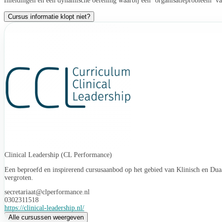
Inleidingen en een dynamische oefening waarbij een ‘organisatieprobleem’ va
Cursus informatie klopt niet?
Clinical Leadership (CL Performance)
Een beproefd en inspirerend cursusaanbod op het gebied van Klinisch en Duaa
vergroten.
secretariaat@clperformance.nl
0302311518
https://clinical-leadership.nl/
Alle cursussen weergeven