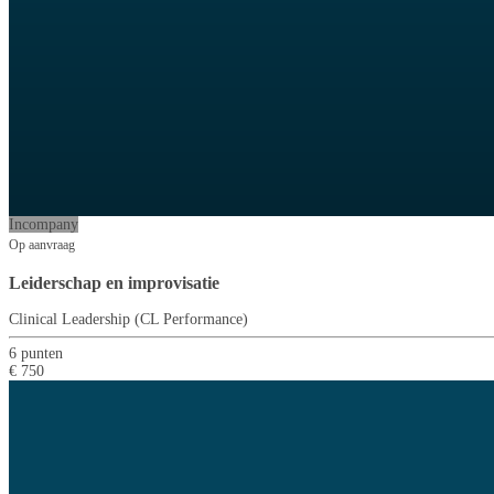
Incompany
Op aanvraag
Leiderschap en improvisatie
Clinical Leadership (CL Performance)
6 punten
€ 750