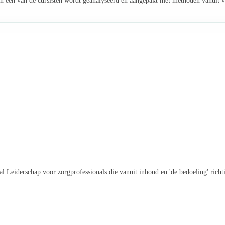
n één van de cursisten wordt geanalyseerd en aangepakt met methoden vanuit ve
l Leiderschap voor zorgprofessionals die vanuit inhoud en 'de bedoeling' rich