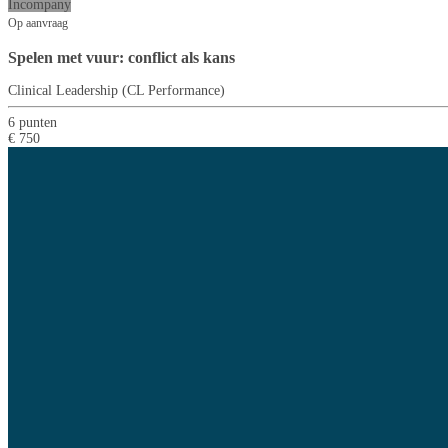
Incompany
Op aanvraag
Spelen met vuur: conflict als kans
Clinical Leadership (CL Performance)
6 punten
€ 750