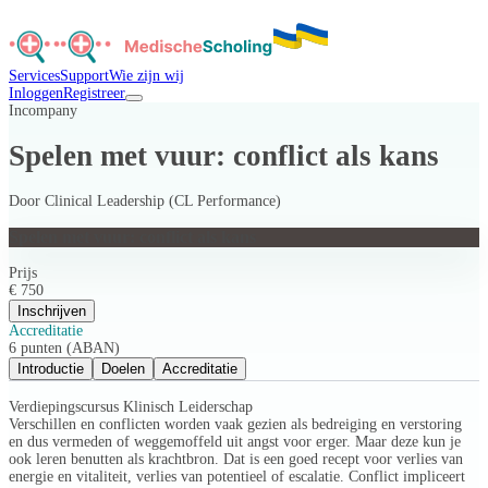
Services
Support
Wie zijn wij
Inloggen
Registreer
Incompany
Spelen met vuur: conflict als kans
Door
Clinical Leadership (CL Performance)
Spelen met vuur: conflict als kans
Prijs
€ 750
Inschrijven
Accreditatie
6 punten (ABAN)
Introductie
Doelen
Accreditatie
Verdiepingscursus Klinisch Leiderschap
Verschillen en conflicten worden vaak gezien als bedreiging en verstoring
en dus vermeden of weggemoffeld uit angst voor erger. Maar deze kun je
ook leren benutten als krachtbron. Dat is een goed recept voor verlies van
energie en vitaliteit, verlies van potentieel of escalatie. Conflict impliceert