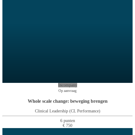
Incompany
Op aanvraag
Whole scale change: beweging brengen
Clinical Leadership (CL Performance)
6 punten
€ 750