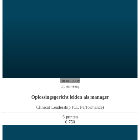
Incompany
Op aanvraag
Oplossingsgericht leiden als manager
Clinical Leadership (CL Performance)
6 punten
€ 750