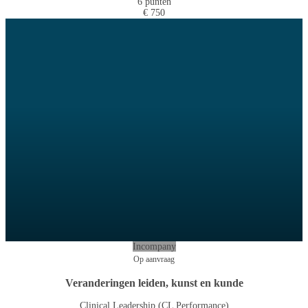
6 punten
€ 750
Incompany
Op aanvraag
Veranderingen leiden, kunst en kunde
Clinical Leadership (CL Performance)