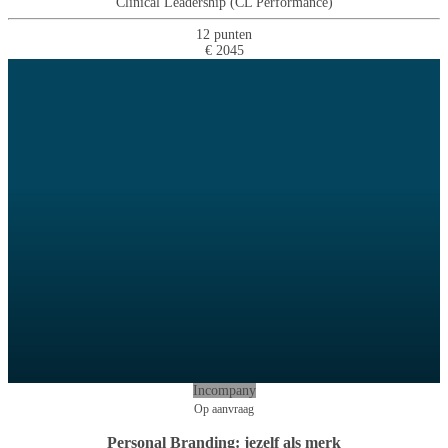
Clinical Leadership (CL Performance)
12 punten
€ 2045
Incompany
Op aanvraag
Personal Branding: jezelf als merk