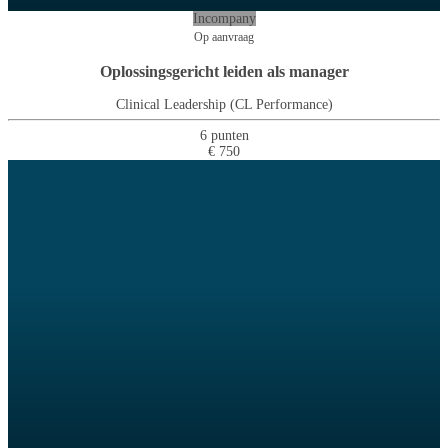
Incompany
Op aanvraag
Oplossingsgericht leiden als manager
Clinical Leadership (CL Performance)
6 punten
€ 750