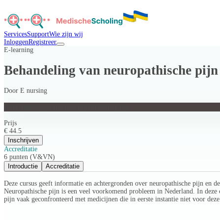
Services
Support
Wie zijn wij
Inloggen
Registreer
E-learning
Behandeling van neuropathische pijn
Door
E nursing
Behandeling van neuropathische pijn
Prijs
€ 44.5
Inschrijven
Accreditatie
6 punten (V&VN)
Introductie
Accreditatie
Deze cursus geeft informatie en achtergronden over neuropathische pijn en d
Neuropathische pijn is een veel voorkomend probleem in Nederland. In deze
pijn vaak geconfronteerd met medicijnen die in eerste instantie niet voor de