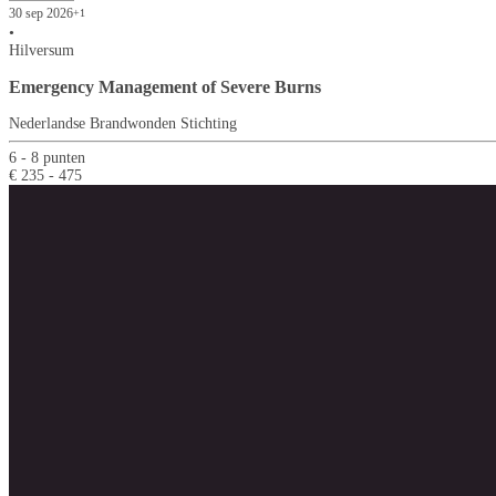
30 sep 2026
+1
•
Hilversum
Emergency Management of Severe Burns
Nederlandse Brandwonden Stichting
6 - 8 punten
€ 235 - 475