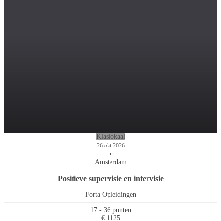
Klaslokaal
26 okt 2026
•
Amsterdam
Positieve supervisie en intervisie
Forta Opleidingen
17 - 36 punten
€ 1125