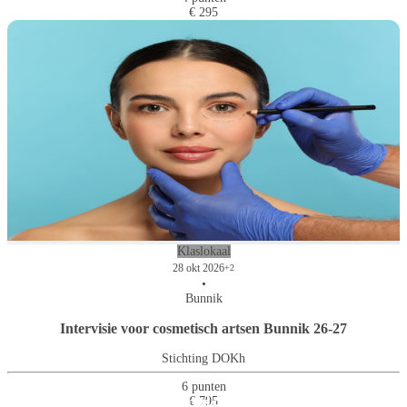
€ 295
Klaslokaal
28 okt 2026
+2
•
Bunnik
Intervisie voor cosmetisch artsen Bunnik 26-27
Stichting DOKh
6 punten
Positieve supervisie en intervisie
€ 795