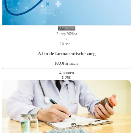
Klaslokaal
21 sep 2026
+3
•
Utrecht
AI in de farmaceutische zorg
PAOFarmacie
4 punten
€ 290