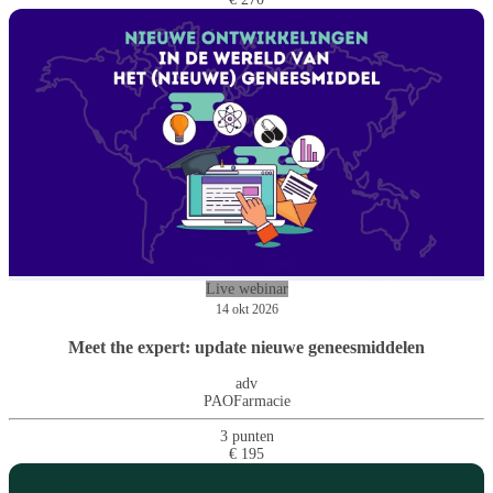
Live webinar
14 okt 2026
Meet the expert: update nieuwe geneesmiddelen
adv
PAOFarmacie
3 punten
€ 195