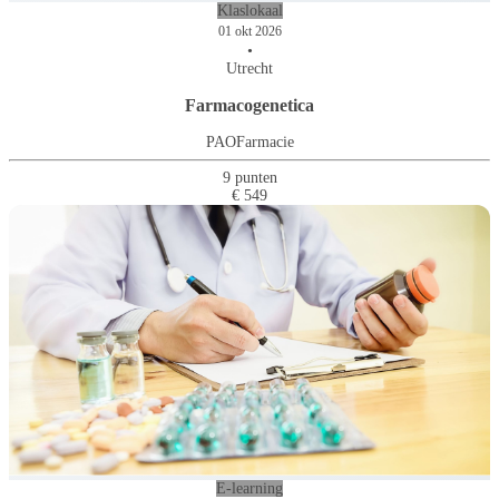
Klaslokaal
01 okt 2026
•
Utrecht
Farmacogenetica
PAOFarmacie
9 punten
€ 549
E-learning