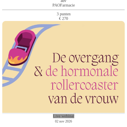
adv
PAOFarmacie
3 punten
€ 270
Live webinar
02 nov 2026