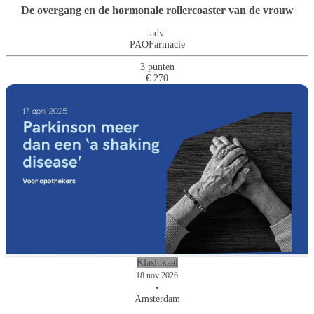
De overgang en de hormonale rollercoaster van de vrouw
adv
PAOFarmacie
3 punten
€ 270
Klaslokaal
18 nov 2026
•
Amsterdam