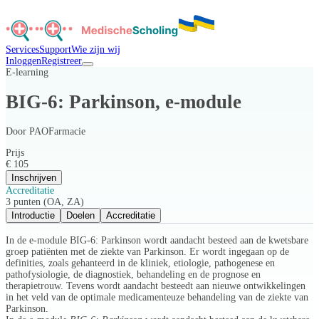
Services
Support
Wie zijn wij
Inloggen
Registreer
E-learning
BIG-6: Parkinson, e-module
Door
PAOFarmacie
Prijs
€ 105
Inschrijven
Accreditatie
3 punten (OA, ZA)
Introductie
Doelen
Accreditatie
In de e-module BIG-6: Parkinson wordt aandacht besteed aan de kwetsbare
groep patiënten met de ziekte van Parkinson. Er wordt ingegaan op de
definities, zoals gehanteerd in de kliniek, etiologie, pathogenese en
pathofysiologie, de diagnostiek, behandeling en de prognose en
therapietrouw. Tevens wordt aandacht besteedt aan nieuwe ontwikkelingen
in het veld van de optimale medicamenteuze behandeling van de ziekte van
Parkinson.