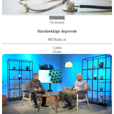
E-learning
On-demand
Hardnekkige depressie
MEDtalks.nl
1 punt
Gratis