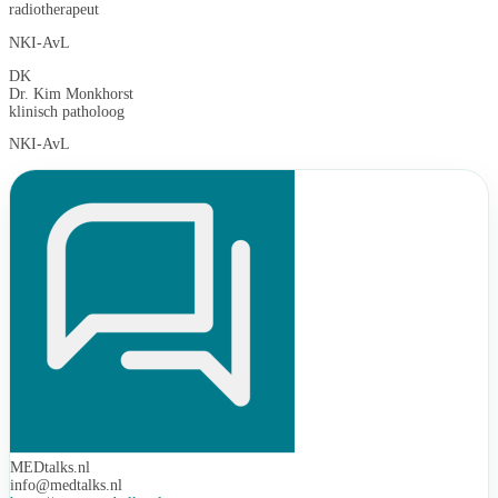
radiotherapeut
NKI-AvL
DK
Dr. Kim Monkhorst
klinisch patholoog
NKI-AvL
MEDtalks.nl
info@medtalks.nl