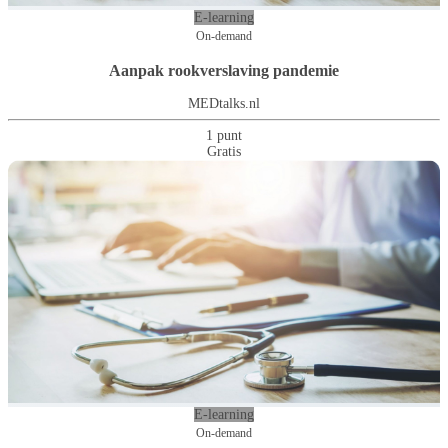
E-learning
On-demand
Aanpak rookverslaving pandemie
MEDtalks.nl
1 punt
Gratis
E-learning
On-demand