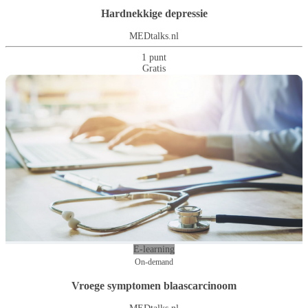
Hardnekkige depressie
MEDtalks.nl
1 punt
Gratis
E-learning
On-demand
Vroege symptomen blaascarcinoom