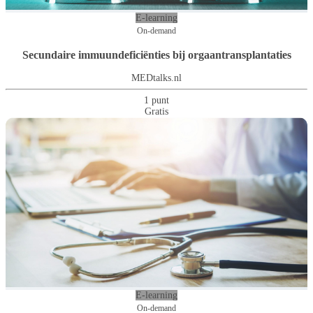
E-learning
On-demand
Secundaire immuundeficiënties bij orgaantransplantaties
MEDtalks.nl
1 punt
Gratis
E-learning
On-demand