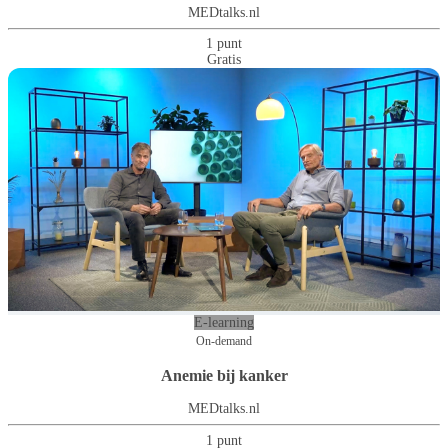
MEDtalks.nl
1 punt
Gratis
E-learning
On-demand
Anemie bij kanker
MEDtalks.nl
1 punt