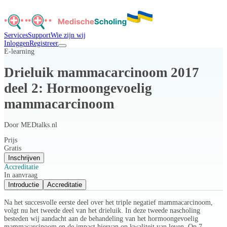
Services
Support
Wie zijn wij
Inloggen
Registreer
E-learning
Drieluik mammacarcinoom 2017
deel 2: Hormoongevoelig
mammacarcinoom
Door
MEDtalks.nl
Prijs
Gratis
Inschrijven
Accreditatie
In aanvraag
Introductie
Accreditatie
Na het succesvolle eerste deel over het triple negatief mammacarcinoom,
volgt nu het tweede deel van het drieluik. In deze tweede nascholing
besteden wij aandacht aan de behandeling van het hormoongevoelig
mammacarcinoom en de impact hiervan op kwaliteit van leven. Op 7