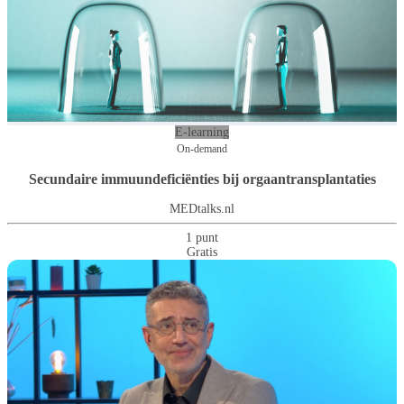
E-learning
On-demand
Secundaire immuundeficiënties bij orgaantransplantaties
MEDtalks.nl
1 punt
Gratis