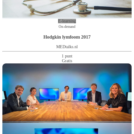
E-learning
On-demand
Hodgkin lymfoom 2017
MEDtalks.nl
1 punt
Gratis