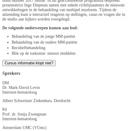
sinds oktober 2017 online. In dit geaccrediteerde programma bespreekt
presentatrice Inge Diepman samen met enkele richtlijnauteurs de nieuwste
ontwikkelingen in de behandeling van multipel myeloom. Tijdens de
uitzending kunt u interactief reageren op stellingen, casus en vragen die in
de studio aan kijkers worden voorgelegd.
De volgende onderwerpen komen aan bod:
Behandeling van de jonge MM-patiënt
Behandeling van de oudere MM-patiënt
Recidiefbehandeling
Blik op de toekomst: nieuwe middelen
Cursus informatie klopt niet?
Sprekers
DM
Dr. Mark-David Levin
Internist-hematoloog
Albert Schweitzer Ziekenhuis, Dordrecht
Pd
Prof. dr. Sonja Zweegman
Internist-hematoloog
Amsterdam UMC (VUmc)