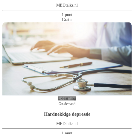
MEDtalks.nl
1 punt
Gratis
E-learning
On-demand
Hardnekkige depressie
MEDtalks.nl
1 punt