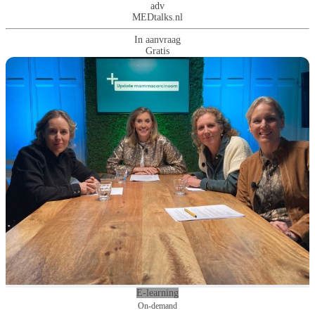
adv
MEDtalks.nl
In aanvraag
Gratis
E-learning
On-demand