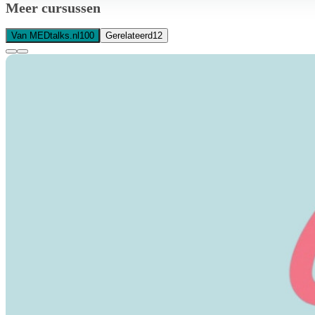
Meer cursussen
Van MEDtalks.nl
100
Gerelateerd
12