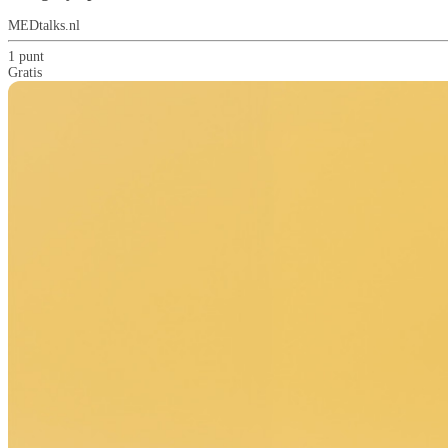
MEDtalks.nl
1 punt
Gratis