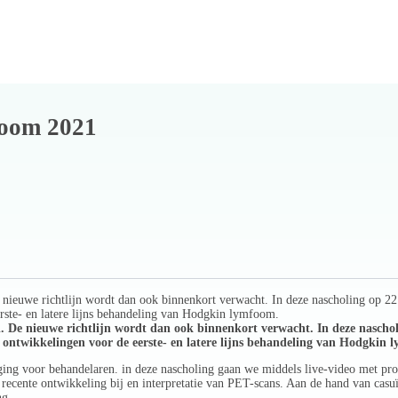
foom 2021
euwe richtlijn wordt dan ook binnenkort verwacht. In deze nascholing op 22 
erste- en latere lijns behandeling van Hodgkin lymfoom.
e nieuwe richtlijn wordt dan ook binnenkort verwacht. In deze nascholin
 ontwikkelingen voor de eerste- en latere lijns behandeling van Hodgkin
daging voor behandelaren. in deze nascholing gaan we middels live-video met pr
 recente ontwikkeling bij en interpretatie van PET-scans. Aan de hand van casu
ng.