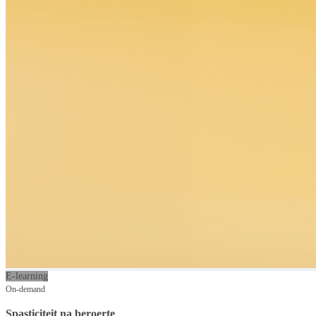
E-learning
On-demand
Spasticiteit na beroerte