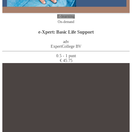
E-learning
On-demand
e-Xpert: Basic Life Support
adv
ExpertCollege BV
0.5 - 1 punt
€ 45.75