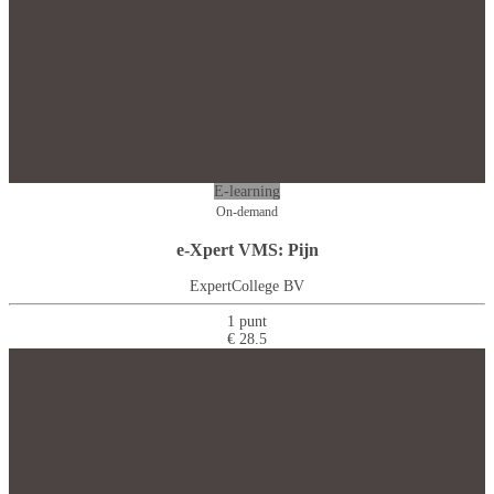
E-learning
On-demand
e-Xpert VMS: Pijn
ExpertCollege BV
1 punt
€ 28.5