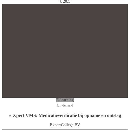
€ 28.5
E-learning
On-demand
e-Xpert VMS: Medicatieverificatie bij opname en ontslag
ExpertCollege BV