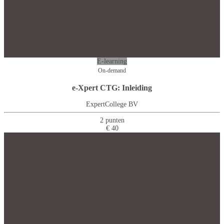
E-learning
On-demand
e-Xpert CTG: Inleiding
ExpertCollege BV
2 punten
€ 40