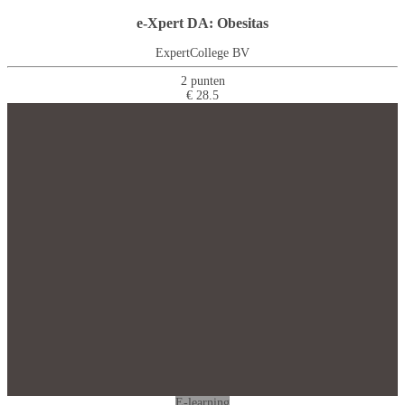
e-Xpert DA: Obesitas
ExpertCollege BV
2 punten
€ 28.5
E-learning