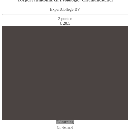
ExpertCollege BV
2 punten
€ 28.5
E-learning
On-demand