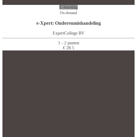
E-learning
On-demand
e-Xpert: Ouderenmishandeling
ExpertCollege BV
1 - 2 punten
€ 28.5