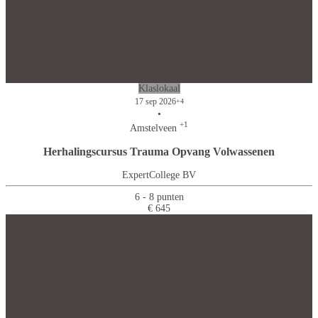
Klaslokaal
17 sep 2026
+4
•
+1
Amstelveen
Herhalingscursus Trauma Opvang Volwassenen
ExpertCollege BV
6 - 8 punten
€ 645