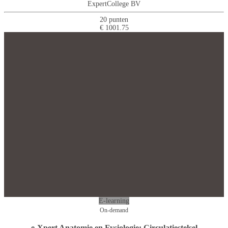
ExpertCollege BV
20 punten
€ 1001.75
E-learning
On-demand
e-Xpert Anatomie en Fysiologie: Circulatiestelsel