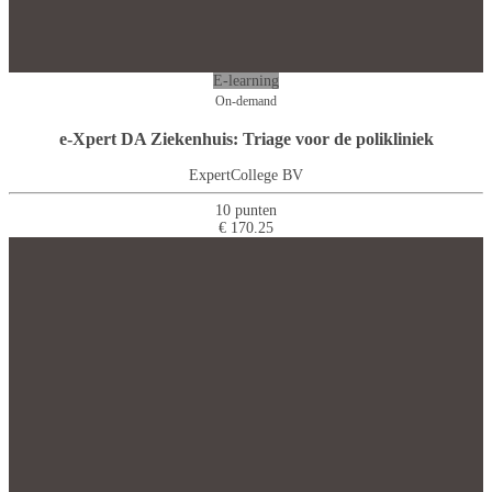
E-learning
On-demand
e-Xpert DA Ziekenhuis: Triage voor de polikliniek
ExpertCollege BV
10 punten
€ 170.25