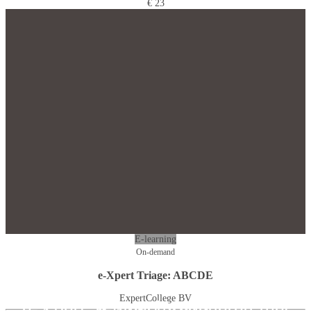
€ 23
E-learning
On-demand
e-Xpert Triage: ABCDE
ExpertCollege BV
e-Xpert: Klinisch redeneren met
e-Xpert VMS: