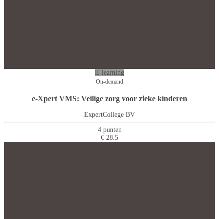
E-learning
On-demand
e-Xpert VMS: Veilige zorg voor zieke kinderen
ExpertCollege BV
4 punten
€ 28.5