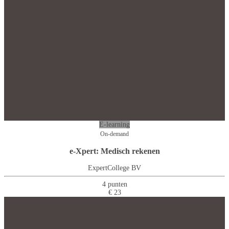
E-learning
On-demand
e-Xpert: Medisch rekenen
ExpertCollege BV
4 punten
€ 23