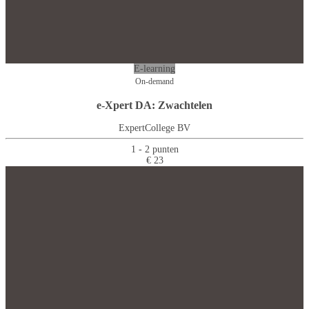
E-learning
On-demand
e-Xpert DA: Zwachtelen
ExpertCollege BV
1 - 2 punten
€ 23