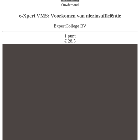
On-demand
e-Xpert VMS: Voorkomen van nierinsufficiëntie
ExpertCollege BV
1 punt
€ 28.5