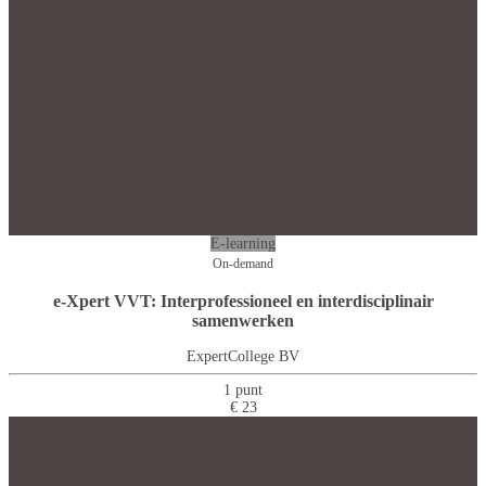
E-learning
On-demand
e-Xpert VVT: Interprofessioneel en interdisciplinair
samenwerken
ExpertCollege BV
1 punt
€ 23