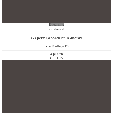
E-learning
On-demand
e-Xpert: Beoordelen X-thorax
ExpertCollege BV
4 punten
€ 101.75