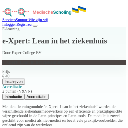
Services
Support
Wie zijn wij
Inloggen
Registreer
E-learning
e-Xpert: Lean in het ziekenhuis
Door
ExpertCollege BV
e-Xpert: Lean in het ziekenhuis
Prijs
€ 40
Inschrijven
Accreditatie
2 punten (V&VN)
Introductie
Accreditatie
Met de e-learningmodule ‘e-Xpert: Lean in het ziekenhuis’ worden de
verschillende ziekenhuismedewerkers op een efficiënte en praktijkgerichte
wijze geschoold in de Lean-principes en Lean-tools. De module is zowel
geschikt voor medici als niet-medici en bevat vele praktijkvoorbeelden die
ontleend zijn van de werkvloer.