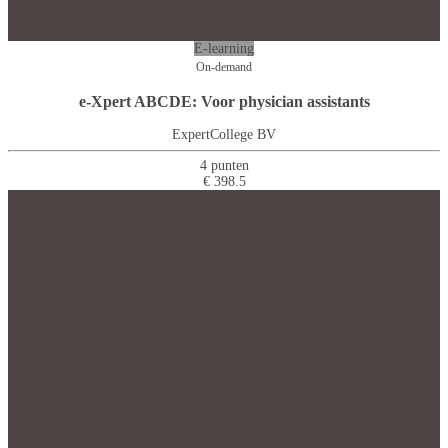
E-learning
On-demand
e-Xpert ABCDE: Voor physician assistants
ExpertCollege BV
4 punten
€ 398.5