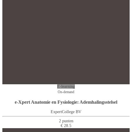
E-learning
On-demand
e-Xpert Anatomie en Fysiologie: Ademhalingsstelsel
ExpertCollege BV
2 punten
€ 28.5