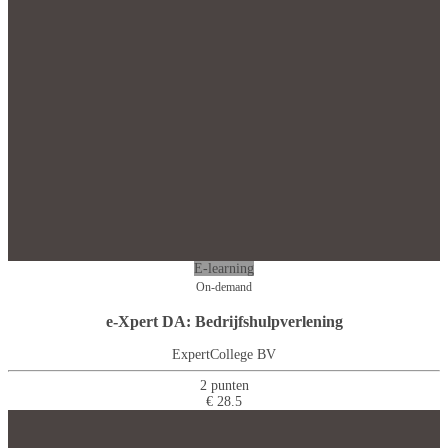
E-learning
On-demand
e-Xpert DA: Bedrijfshulpverlening
ExpertCollege BV
2 punten
€ 28.5