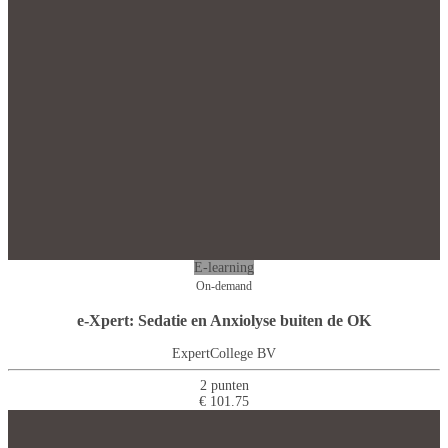
E-learning
On-demand
e-Xpert: Sedatie en Anxiolyse buiten de OK
ExpertCollege BV
2 punten
€ 101.75