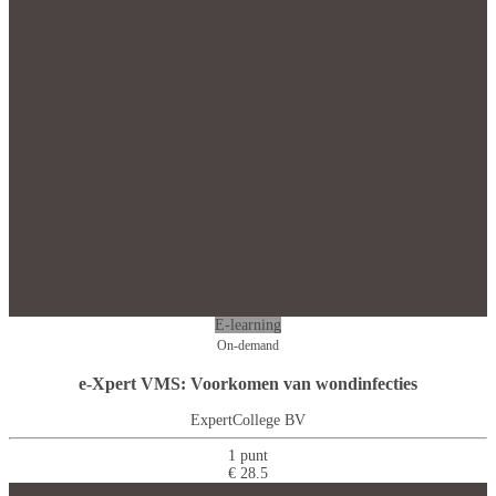
E-learning
On-demand
e-Xpert VMS: Voorkomen van wondinfecties
ExpertCollege BV
1 punt
€ 28.5