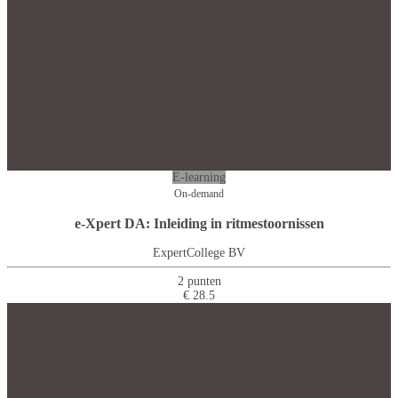
E-learning
On-demand
e-Xpert DA: Inleiding in ritmestoornissen
ExpertCollege BV
2 punten
€ 28.5