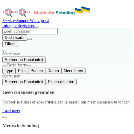
Services
Support
Wie zijn wij
Inloggen
Registreer
Bedrijfsarts
Filters
0
cursussen
Sorteer op:
Populariteit
Bedrijfsarts
Type
Prijs
Punten
Datum
Meer filters
0
cursussen
Sorteer op:
Populariteit
Filters resetten
Geen cursussen gevonden
Probeer je filters of zoekcriteria aan te passen om meer cursussen te vinden.
Laad meer
MedischeScholing