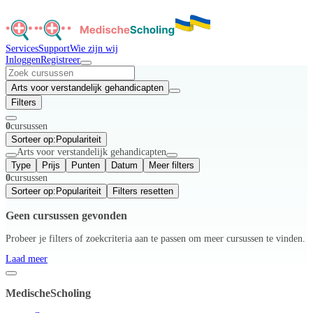
Services
Support
Wie zijn wij
Inloggen
Registreer
Arts voor verstandelijk gehandicapten
Filters
0
cursussen
Sorteer op:
Populariteit
Arts voor verstandelijk gehandicapten
Type
Prijs
Punten
Datum
Meer filters
0
cursussen
Sorteer op:
Populariteit
Filters resetten
Geen cursussen gevonden
Probeer je filters of zoekcriteria aan te passen om meer cursussen te vinden.
Laad meer
MedischeScholing