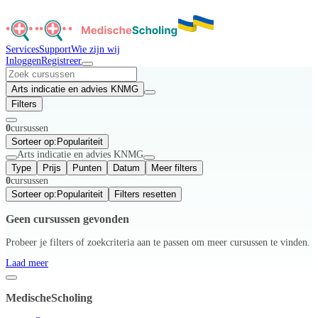
Services
Support
Wie zijn wij
Inloggen
Registreer
Arts indicatie en advies KNMG
Filters
0
cursussen
Sorteer op:
Populariteit
Arts indicatie en advies KNMG
Type
Prijs
Punten
Datum
Meer filters
0
cursussen
Sorteer op:
Populariteit
Filters resetten
Geen cursussen gevonden
Probeer je filters of zoekcriteria aan te passen om meer cursussen te vinden.
Laad meer
MedischeScholing