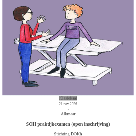
Klaslokaal
21 nov 2026
•
Alkmaar
SOH praktijkexamen (open inschrijving)
Stichting DOKh