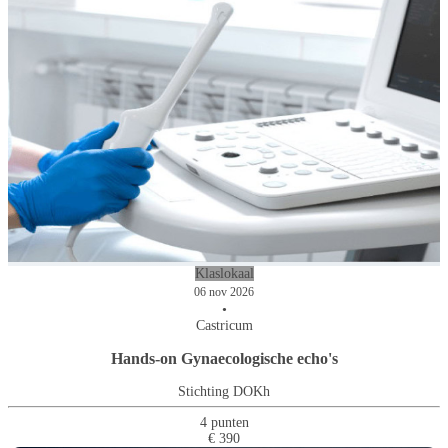
Klaslokaal
06 nov 2026
•
Castricum
Hands-on Gynaecologische echo's
Stichting DOKh
4 punten
€ 390