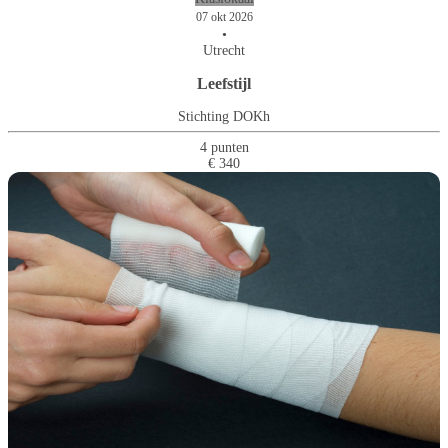
07 okt 2026
•
Utrecht
Leefstijl
Stichting DOKh
4 punten
€ 340