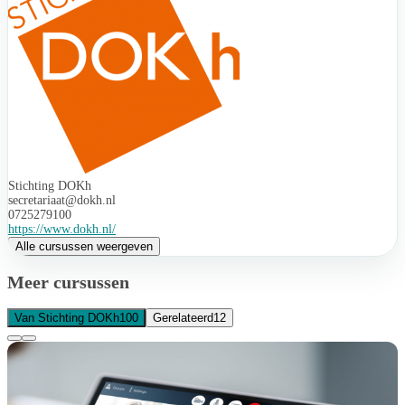
Stichting DOKh
secretariaat@dokh.nl
0725279100
https://www.dokh.nl/
Alle cursussen weergeven
Meer cursussen
Van Stichting DOKh
100
Gerelateerd
12