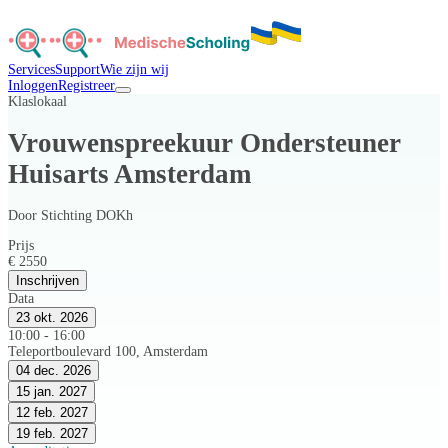
Services
Support
Wie zijn wij
Inloggen
Registreer
Klaslokaal
Vrouwenspreekuur Ondersteuner
Huisarts Amsterdam
Door
Stichting DOKh
Prijs
€ 2550
Inschrijven
Data
23 okt. 2026
10:00 - 16:00
Teleportboulevard 100, Amsterdam
04 dec. 2026
15 jan. 2027
12 feb. 2027
19 feb. 2027