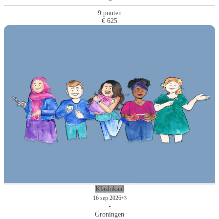
9 punten
€ 625
Klaslokaal
16 sep 2026
+3
•
Groningen