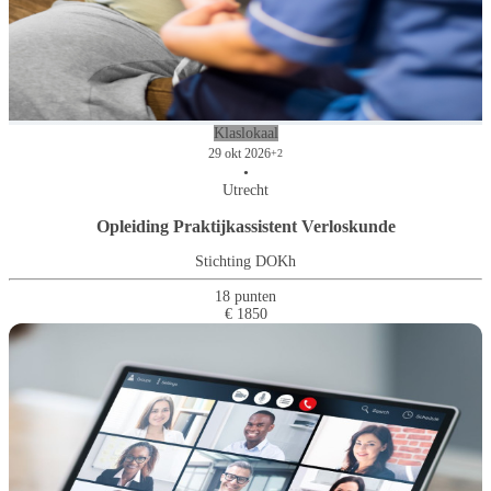
Klaslokaal
29 okt 2026
+2
•
Utrecht
Opleiding Praktijkassistent Verloskunde
Stichting DOKh
18 punten
€ 1850