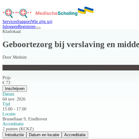
Services
Support
Wie zijn wij
Inloggen
Registreer
Klaslokaal
Geboortezorg bij verslaving en midd
Door
Medsim
Geboortezorg bij verslaving en middelenmisbruik
Prijs
€ 73
Inschrijven
Datum
04 nov. 2026
Tijd
15:00 - 17:00
Locatie
Brussellaan 9, Eindhoven
Accreditatie
2 punten (KCKZ)
Introductie
Datum en locatie
Accreditatie