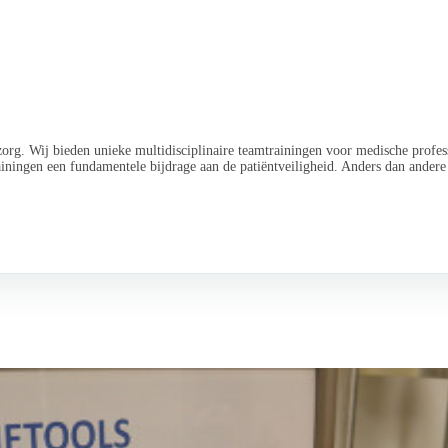
r EHBO & Reanimatie kind en volw
Kraamvrouw in de 21e eeuw
Acute situaties kraambed
org. Wij bieden unieke multidisciplinaire teamtrainingen voor medische profess
ningen een fundamentele bijdrage aan de patiëntveiligheid. Anders dan andere c