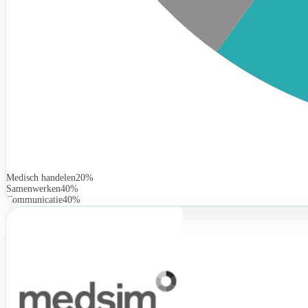
Medisch handelen
20%
Samenwerken
40%
Communicatie
40%