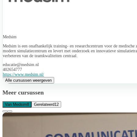
Kinde
Medsim
Medsim is een onafhankelijk training- en researchcentrum voor de medische z
modern simulatiecentrum en levert met onderzoek en innovatieve simulatietrai
verbeteren van de teamkwaliteiten centraal.
educatie@medsim.nl
402654777
https://www.medsim.nl/
Alle cursussen weergeven
Meer cursussen
Van Medsim
8
Gerelateerd
12