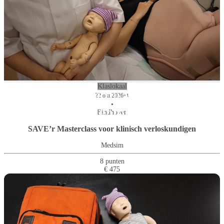
Klaslokaal
Geboortezorg bij verslaving en
22 okt 2026
+1
Kraamvrouw in de 21e eeuw
Acute situaties kraambed
•
middelenmisbruik
Eindhoven
SAVE’r Masterclass voor klinisch verloskundigen
Medsim
8 punten
€ 475