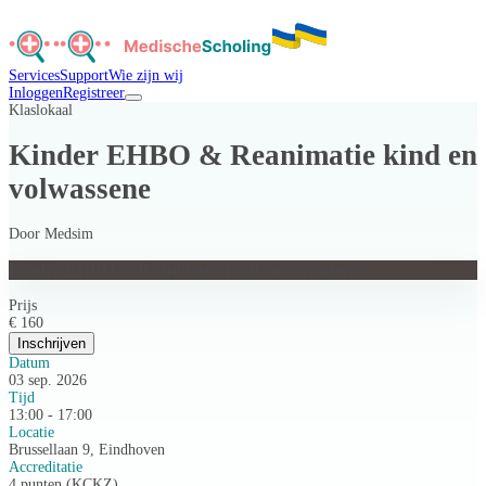
Services
Support
Wie zijn wij
Inloggen
Registreer
Klaslokaal
Kinder EHBO & Reanimatie kind en
volwassene
Door
Medsim
Kinder EHBO & Reanimatie kind en volwassene
Prijs
€ 160
Inschrijven
Datum
03 sep. 2026
Tijd
13:00 - 17:00
Locatie
Brussellaan 9, Eindhoven
Accreditatie
4 punten (KCKZ)