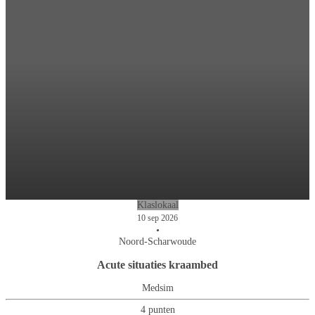
Klaslokaal
10 sep 2026
•
Noord-Scharwoude
Acute situaties kraambed
Medsim
4 punten