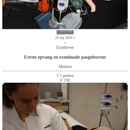
Klaslokaal
24 sep 2026
+2
•
Eindhoven
Eerste opvang en reanimatie pasgeborene
Medsim
3.5 punten
€ 130