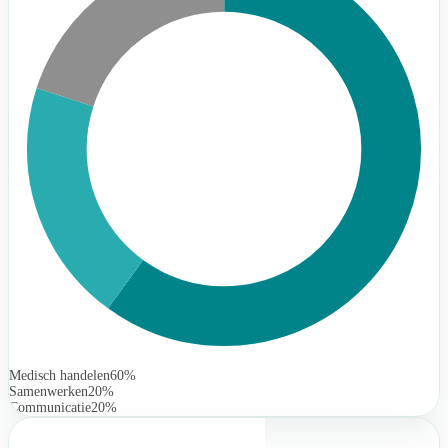
Medisch handelen
60%
Samenwerken
20%
Communicatie
20%