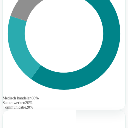
Medisch handelen
60%
Samenwerken
20%
Communicatie
20%