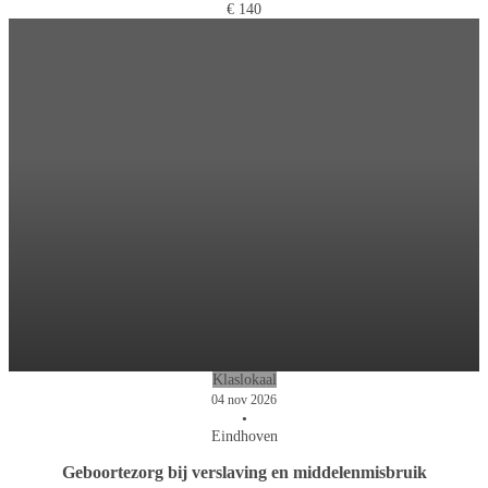
€ 140
Klaslokaal
04 nov 2026
•
Eindhoven
Geboortezorg bij verslaving en middelenmisbruik