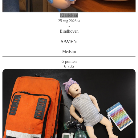
Klaslokaal
25 aug 2026
+3
•
Eindhoven
SAVE’r
Medsim
6 punten
€ 735