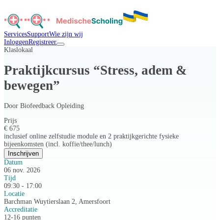
Services
Support
Wie zijn wij
Inloggen
Registreer
Klaslokaal
Praktijkcursus “Stress, adem &
bewegen”
Door
Biofeedback Opleiding
Prijs
€ 675
inclusief online zelfstudie module en 2 praktijkgerichte fysieke
bijeenkomsten (incl. koffie/thee/lunch)
Inschrijven
Datum
06 nov. 2026
Tijd
09:30 - 17:00
Locatie
Barchman Wuytierslaan 2, Amersfoort
Accreditatie
12-16 punten