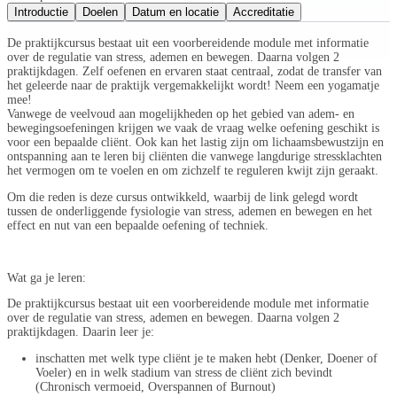
Introductie
Doelen
Datum en locatie
Accreditatie
De praktijkcursus bestaat uit een voorbereidende module met informatie
over de regulatie van stress, ademen en bewegen. Daarna volgen 2
praktijkdagen. Zelf oefenen en ervaren staat centraal, zodat de transfer van
het geleerde naar de praktijk vergemakkelijkt wordt! Neem een yogamatje
mee!
Vanwege de veelvoud aan mogelijkheden op het gebied van adem- en
bewegingsoefeningen krijgen we vaak de vraag welke oefening geschikt is
voor een bepaalde cliënt. Ook kan het lastig zijn om lichaamsbewustzijn en
ontspanning aan te leren bij cliënten die vanwege langdurige stressklachten
het vermogen om te voelen en om zichzelf te reguleren kwijt zijn geraakt.
Om die reden is deze cursus ontwikkeld, waarbij de link gelegd wordt
tussen de onderliggende fysiologie van stress, ademen en bewegen en het
effect en nut van een bepaalde oefening of techniek.
Wat ga je leren:
De praktijkcursus bestaat uit een voorbereidende module met informatie
over de regulatie van stress, ademen en bewegen. Daarna volgen 2
praktijkdagen. Daarin leer je:
inschatten met welk type cliënt je te maken hebt (Denker, Doener of
Voeler) en in welk stadium van stress de cliënt zich bevindt
(Chronisch vermoeid, Overspannen of Burnout)