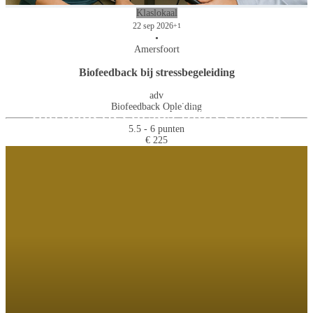
Klaslokaal
22 sep 2026
+1
•
Amersfoort
Biofeedback bij stressbegeleiding
adv
Introductiecursus biofeedback
Biofeedback Opleiding
5.5 - 6 punten
€ 225