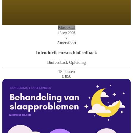
Klaslokaal
18 sep 2026
•
Amersfoort
Introductiecursus biofeedback
Biofeedback Opleiding
18 punten
€ 850