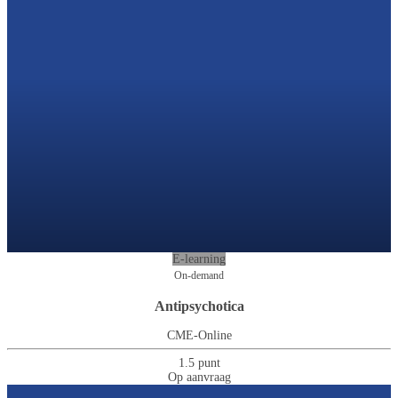
E-learning
On-demand
Antipsychotica
CME-Online
1.5 punt
Op aanvraag