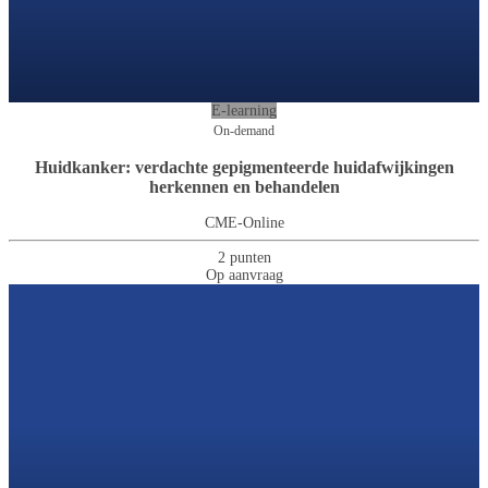
E-learning
On-demand
Huidkanker: verdachte gepigmenteerde huidafwijkingen
herkennen en behandelen
CME-Online
2 punten
Op aanvraag