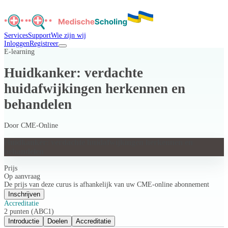
Services
Support
Wie zijn wij
Inloggen
Registreer
E-learning
Huidkanker: verdachte
huidafwijkingen herkennen en
behandelen
Door
CME-Online
Huidkanker: verdachte huidafwijkingen herkennen en
behandelen
Prijs
Op aanvraag
De prijs van deze curus is afhankelijk van uw CME-online abonnement
Inschrijven
Accreditatie
2 punten (ABC1)
Introductie
Doelen
Accreditatie