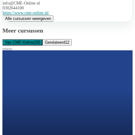
info@CME-Online.nl
0302644100
https://www.cme-online.nl/
Alle cursussen weergeven
Meer cursussen
Van CME-Online
100
Gerelateerd
12