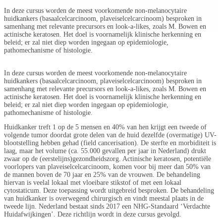
In deze cursus worden de meest voorkomende non-melanocytaire
huidkankers (basaalcelcarcinoom, plaveiselcelcarcinoom) besproken in
samenhang met relevante precursors en look-a-likes, zoals M. Bowen en
actinische keratosen. Het doel is voornamelijk klinische herkenning en
beleid; er zal niet diep worden ingegaan op epidemiologie,
pathomechanisme of histologie.
In deze cursus worden de meest voorkomende non-melanocytaire
huidkankers (basaalcelcarcinoom, plaveiselcelcarcinoom) besproken in
samenhang met relevante precursors en look-a-likes, zoals M. Bowen en
actinische keratosen. Het doel is voornamelijk klinische herkenning en
beleid; er zal niet diep worden ingegaan op epidemiologie,
pathomechanisme of histologie.
Huidkanker treft 1 op de 5 mensen en 40% van hen krijgt een tweede of
volgende tumor doordat grote delen van de huid dezelfde (overmatige) UV-
blootstelling hebben gehad (field cancerisation). De sterfte en morbiditeit is
laag, maar het volume (ca. 55.000 gevallen per jaar in Nederland) drukt
zwaar op de (eerstelijns)gezondheidszorg. Actinische keratosen, potentiële
voorlopers van plaveiselcelcarcinoom, komen voor bij meer dan 50% van
de mannen boven de 70 jaar en 25% van de vrouwen. De behandeling
hiervan is veelal lokaal met vloeibare stikstof of met een lokaal
cytostaticum. Deze toepassing wordt uitgebreid besproken. De behandeling
van huidkanker is overwegend chirurgisch en vindt meestal plaats in de
tweede lijn. Nederland bestaat sinds 2017 een NHG-Standaard ‘Verdachte
Huidafwijkingen’. Deze richtlijn wordt in deze cursus gevolgd.