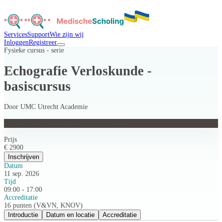
Services
Support
Wie zijn wij
Inloggen
Registreer
Fysieke cursus - serie
Echografie Verloskunde -
basiscursus
Door
UMC Utrecht Academie
Echografie Verloskunde - basiscursus
Prijs
€ 2900
Inschrijven
Datum
11 sep. 2026
Tijd
09:00 - 17:00
Accreditatie
16 punten (V&VN, KNOV)
Introductie
Datum en locatie
Accreditatie