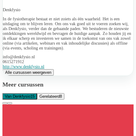
Denkfysio
In de fysiotherapie bestaat er niet zoiets als één waarheid. Het is een
uitdaging om te blijven leren. Om ons vak goed uit te voeren zoeken wij,
als Denkfysio, verder dan de gebaande paden. We bestuderen de nieuwste
ontdekkingen wereldwijd en bevragen de huidige aanpak. Zo houden jij en
ik elkaar scherp en investeren we samen in de toekomst van ons vak zowel
online (via artikelen, webinars en vak inhoudelijke discussies) als offline
(via events, scholing en trainingen).
info@denkfysio.nl
0615271912
http://www.denkfysio.nl
Alle cursussen weergeven
Meer cursussen
Van Denkfysio
15
Gerelateerd
8