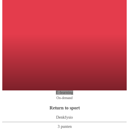
E-learning
On-demand
Return to sport
Denkfysio
3 punten