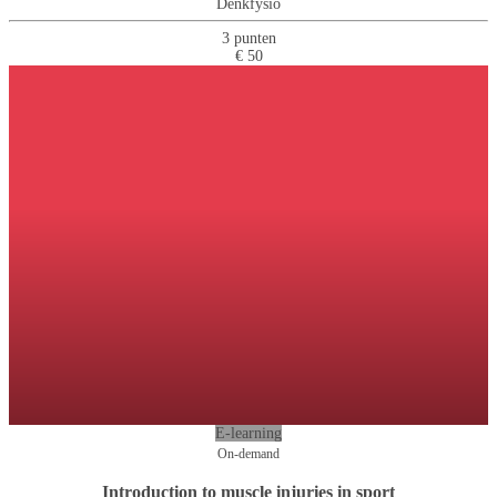
Denkfysio
3 punten
€ 50
E-learning
On-demand
Introduction to muscle injuries in sport