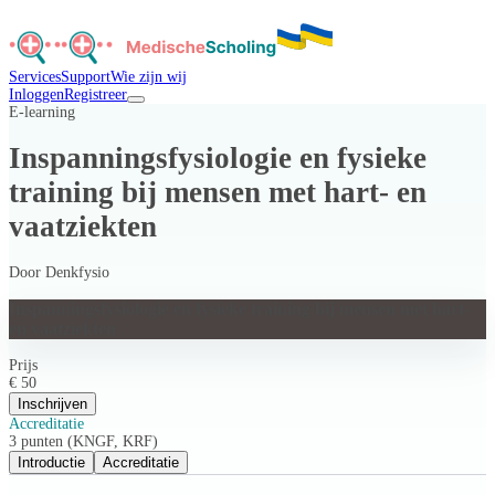
Services
Support
Wie zijn wij
Inloggen
Registreer
E-learning
Inspanningsfysiologie en fysieke
training bij mensen met hart- en
vaatziekten
Door
Denkfysio
Inspanningsfysiologie en fysieke training bij mensen met hart-
en vaatziekten
Prijs
€ 50
Inschrijven
Accreditatie
3 punten (KNGF, KRF)
Introductie
Accreditatie