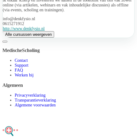
ik elkaar scherp en investeren we samen in de toekomst van ons vak zowel
online (via artikelen, webinars en vak inhoudelijke discussies) als offline
(via events, scholing en trainingen).
info@denkfysio.nl
0615271912
http://www.denkfysio.nl
Alle cursussen weergeven
MedischeScholing
Contact
Support
FAQ
Werken bij
Algemeen
Privacyverklaring
Transparantieverklaring
Algemene voorwaarden