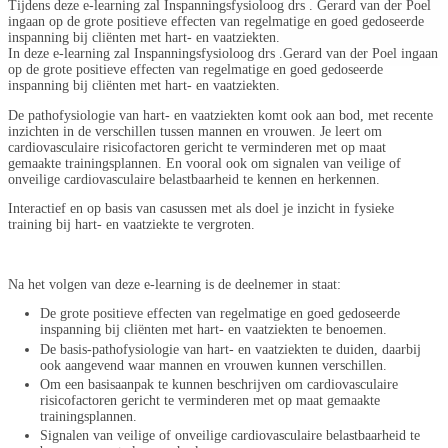
Tijdens deze e-learning zal Inspanningsfysioloog drs . Gerard van der Poel
ingaan op de grote positieve effecten van regelmatige en goed gedoseerde
inspanning bij cliënten met hart- en vaatziekten.
In deze e-learning zal Inspanningsfysioloog drs .Gerard van der Poel ingaan
op de grote positieve effecten van regelmatige en goed gedoseerde
inspanning bij cliënten met hart- en vaatziekten.
De pathofysiologie van hart- en vaatziekten komt ook aan bod, met recente
inzichten in de verschillen tussen mannen en vrouwen. Je leert om
cardiovasculaire risicofactoren gericht te verminderen met op maat
gemaakte trainingsplannen. En vooral ook om signalen van veilige of
onveilige cardiovasculaire belastbaarheid te kennen en herkennen.
Interactief en op basis van casussen met als doel je inzicht in fysieke
training bij hart- en vaatziekte te vergroten.
Na het volgen van deze e-learning is de deelnemer in staat:
De grote positieve effecten van regelmatige en goed gedoseerde
inspanning bij cliënten met hart- en vaatziekten te benoemen.
De basis-pathofysiologie van hart- en vaatziekten te duiden, daarbij
ook aangevend waar mannen en vrouwen kunnen verschillen.
Om een basisaanpak te kunnen beschrijven om cardiovasculaire
risicofactoren gericht te verminderen met op maat gemaakte
trainingsplannen.
Signalen van veilige of onveilige cardiovasculaire belastbaarheid te