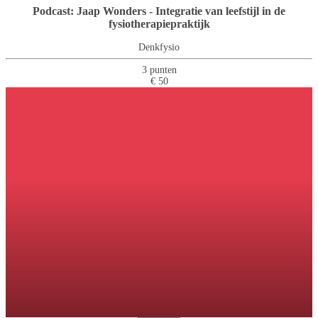
Podcast: Jaap Wonders - Integratie van leefstijl in de
fysiotherapiepraktijk
Denkfysio
3 punten
€ 50