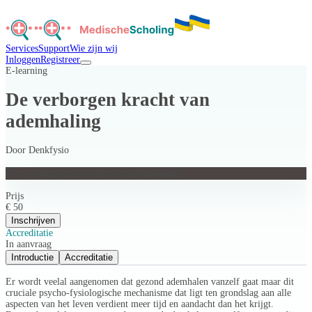
Services
Support
Wie zijn wij
Inloggen
Registreer
E-learning
De verborgen kracht van
ademhaling
Door
Denkfysio
De verborgen kracht van ademhaling
Prijs
€ 50
Inschrijven
Accreditatie
In aanvraag
Introductie
Accreditatie
Er wordt veelal aangenomen dat gezond ademhalen vanzelf gaat maar dit
cruciale psycho-fysiologische mechanisme dat ligt ten grondslag aan alle
aspecten van het leven verdient meer tijd en aandacht dan het krijgt.