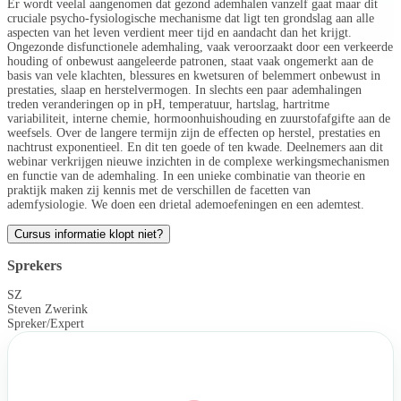
Er wordt veelal aangenomen dat gezond ademhalen vanzelf gaat maar dit
cruciale psycho-fysiologische mechanisme dat ligt ten grondslag aan alle
aspecten van het leven verdient meer tijd en aandacht dan het krijgt.
Ongezonde disfunctionele ademhaling, vaak veroorzaakt door een verkeerde
houding of onbewust aangeleerde patronen, staat vaak ongemerkt aan de
basis van vele klachten, blessures en kwetsuren of belemmert onbewust in
prestaties, slaap en herstelvermogen. In slechts een paar ademhalingen
treden veranderingen op in pH, temperatuur, hartslag, hartritme
variabiliteit, interne chemie, hormoonhuishouding en zuurstofafgifte aan de
weefsels. Over de langere termijn zijn de effecten op herstel, prestaties en
nachtrust exponentieel. En dit ten goede of ten kwade. Deelnemers aan dit
webinar verkrijgen nieuwe inzichten in de complexe werkingsmechanismen
en functie van de ademhaling. In een unieke combinatie van theorie en
praktijk maken zij kennis met de verschillen de facetten van
ademfysiologie. We doen een drietal ademoefeningen en een ademtest.
Cursus informatie klopt niet?
Sprekers
SZ
Steven Zwerink
Spreker/Expert