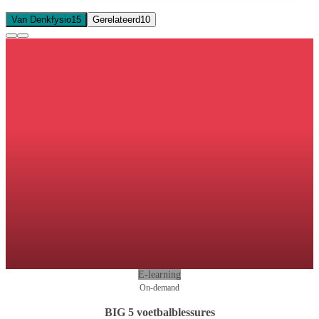
Van Denkfysio
15
Gerelateerd
10
E-learning
On-demand
BIG 5 voetbalblessures