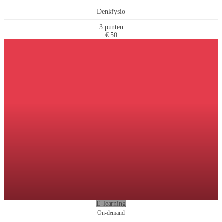
Denkfysio
3 punten
€ 50
E-learning
On-demand