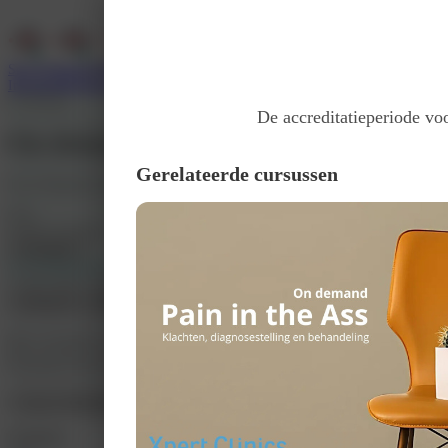
Services
Support
Wie zijn wij
Inloggen
Registreer
E-learning
De accreditatieperiode voo
On demand Proctologie in de huisart
Gerelateerde cursussen
Door
Bergman Clinics
Prijs
Gratis
1 tickettype
Inschrijven
Accreditatieperiode
13 feb. 2024 - 13 feb. 2026
Introductie
Programma
Accreditatie
Media
Met veel plezier nodigen wij u hierbij uit voor een praktische nascholing 'Proc
Met veel plezier nodigen wij u hierbij uit voor een praktische nascholing 'P
Christiaan van der Wal alle veel voorkomende proctologische aandoeningen met
Cursus informatie klopt niet?
Sprekers