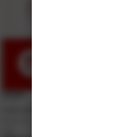
Live webinar
22 sep 2026
Ooglidafwijkingen: zelf doen of verwijzen?
Bergman Clinics
1 punt
Gratis