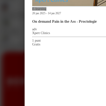
E-learning
20 jan 2025 - 14 jan 2027
Jaap Peter Schuurman
Moderator en waarnemend huisarts regio Friesland
On demand Pain in the Ass - Proctologie
adv
Marc Nahuys
Xpert Clinics
Dermatoloog
1 punt
Gratis
Hans-Christiaan van der Wal
GE Chirurg