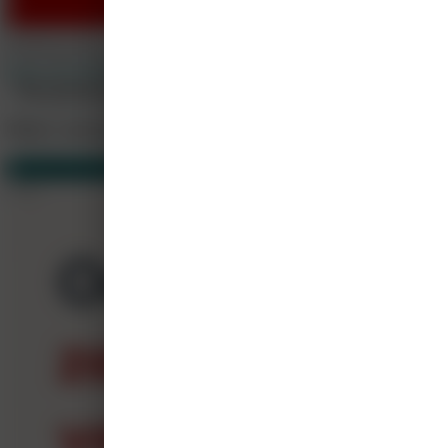
Bergman Clinics
huisarts@bergmanclinics.nl
https://www.bergmanclinics.nl
Alle cursussen weergeven
Meer cursussen
Van Bergman Clinics
11
Gerelateerd
1