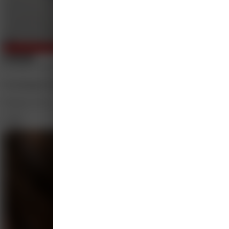
E-learning
07 jul 2026 - 06 jul 2028
On demand: Praktische handvatten voor huisartsen bij traumati
Bergman Clinics
1 punt
Gratis