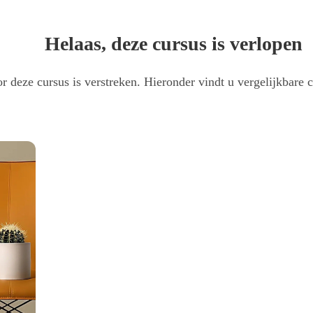
Helaas, deze cursus is verlopen
r deze cursus is verstreken. Hieronder vindt u vergelijkbare c
senpraktijk
tologie in de huisartsenpraktijk'.
roctologie in de huisartsenpraktijk'. De nascholing wordt gehouden bij Bergman
 tips & tricks voor in de huisartsenpraktijk. Tevens is er gelegenheid om ken