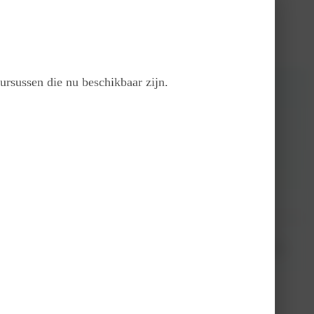
ursussen die nu beschikbaar zijn.
 Clinics in Haarlem. Tijdens deze nascholing bespreekt GE-chirurg Hans-
nis te maken met onze focuskliniek.