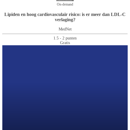
On-demand
Lipiden en hoog cardiovasculair risico: is er meer dan LDL-C
verlaging?
MedNet
1.5 - 2 punten
Gratis