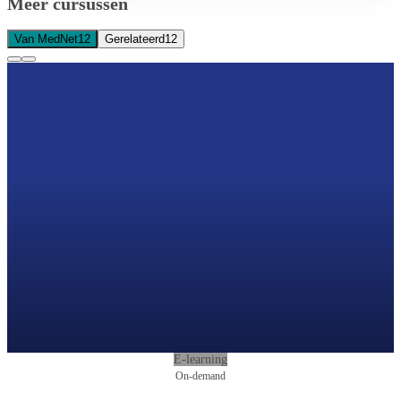
Meer cursussen
Van MedNet
12
Gerelateerd
12
E-learning
On-demand