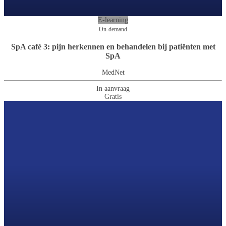
E-learning
On-demand
SpA café 3: pijn herkennen en behandelen bij patiënten met
SpA
MedNet
In aanvraag
Gratis