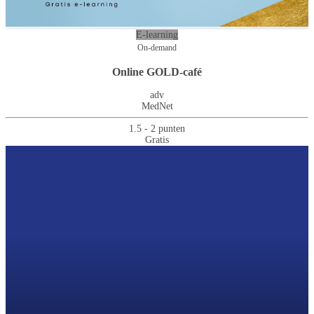
E-learning
On-demand
Online GOLD-café
adv
MedNet
1.5 - 2 punten
Gratis