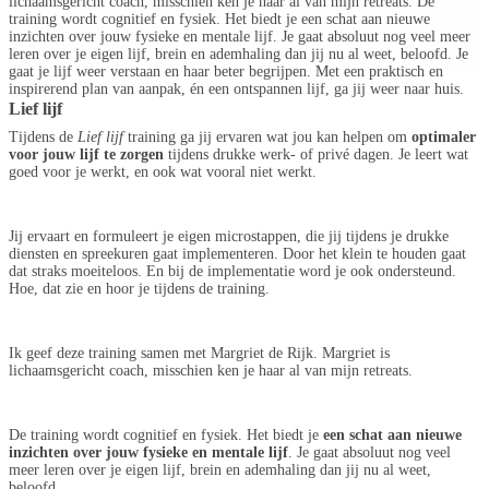
lichaamsgericht coach, misschien ken je haar al van mijn retreats. De
training wordt cognitief en fysiek. Het biedt je een schat aan nieuwe
inzichten over jouw fysieke en mentale lijf. Je gaat absoluut nog veel meer
leren over je eigen lijf, brein en ademhaling dan jij nu al weet, beloofd. Je
gaat je lijf weer verstaan en haar beter begrijpen. Met een praktisch en
inspirerend plan van aanpak, én een ontspannen lijf, ga jij weer naar huis.
Lief lijf
Tijdens de
Lief lijf
training ga jij ervaren wat jou kan helpen om
optimaler
voor jouw lijf te zorgen
tijdens drukke werk- of privé dagen. Je leert wat
goed voor je werkt, en ook wat vooral niet werkt.
Jij ervaart en formuleert je eigen microstappen, die jij tijdens je drukke
diensten en spreekuren gaat implementeren. Door het klein te houden gaat
dat straks moeiteloos. En bij de implementatie word je ook ondersteund.
Hoe, dat zie en hoor je tijdens de training.
Ik geef deze training samen met Margriet de Rijk. Margriet is
lichaamsgericht coach, misschien ken je haar al van mijn retreats.
De training wordt cognitief en fysiek. Het biedt je
een schat aan nieuwe
inzichten over jouw fysieke en mentale lijf
. Je gaat absoluut nog veel
meer leren over je eigen lijf, brein en ademhaling dan jij nu al weet,
beloofd.