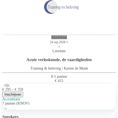
Klaslokaal
24 sep 2026
+1
•
Leerdam
Acute verloskunde, de vaardigheden
Training & beleving | Karien de Munk
8.5 punten
€ 415
Prijs
€ 295 – € 350
Inschrijven
Accreditatie
7 punten (KNOV)
Sprekers