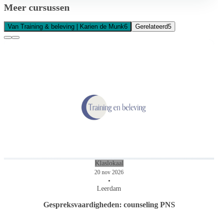
Meer cursussen
Van Training & beleving | Karien de Munk
6
Gerelateerd
5
Klaslokaal
20 nov 2026
•
Leerdam
Gespreksvaardigheden: counseling PNS