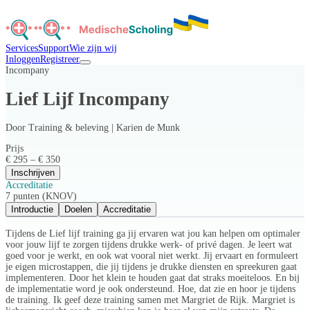
Services
Support
Wie zijn wij
Inloggen
Registreer
Incompany
Lief Lijf Incompany
Door
Training & beleving | Karien de Munk
Prijs
€ 295 – € 350
Inschrijven
Accreditatie
7 punten (KNOV)
Introductie
Doelen
Accreditatie
Tijdens de Lief lijf training ga jij ervaren wat jou kan helpen om optimaler
voor jouw lijf te zorgen tijdens drukke werk- of privé dagen. Je leert wat
goed voor je werkt, en ook wat vooral niet werkt. Jij ervaart en formuleert
je eigen microstappen, die jij tijdens je drukke diensten en spreekuren gaat
implementeren. Door het klein te houden gaat dat straks moeiteloos. En bij
de implementatie word je ook ondersteund. Hoe, dat zie en hoor je tijdens
de training. Ik geef deze training samen met Margriet de Rijk. Margriet is