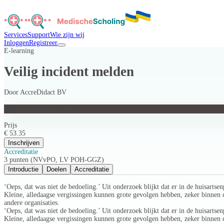
Services
Support
Wie zijn wij
Inloggen
Registreer
E-learning
Veilig incident melden
Door
AccreDidact BV
Veilig incident melden
Prijs
€ 53.35
Inschrijven
Accreditatie
3 punten (NVvPO, LV POH-GGZ)
Introductie
Doelen
Accreditatie
‘Oeps, dat was niet de bedoeling.’ Uit onderzoek blijkt dat er in de huisart
Kleine, alledaagse vergissingen kunnen grote gevolgen hebben, zeker binnen
andere organisaties.
‘Oeps, dat was niet de bedoeling.’ Uit onderzoek blijkt dat er in de huisart
Kleine, alledaagse vergissingen kunnen grote gevolgen hebben, zeker binnen