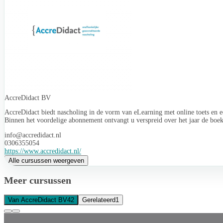
AccreDidact BV
AccreDidact biedt nascholing in de vorm van eLearning met online toets en ee
Binnen het voordelige abonnement ontvangt u verspreid over het jaar de boek
info@accredidact.nl
0306355054
https://www.accredidact.nl/
Alle cursussen weergeven
Meer cursussen
Van AccreDidact BV
42
Gerelateerd
1