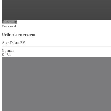
E-learning
On-demand
Urticaria en eczeem
AccreDidact BV
3 punten
€ 47.1