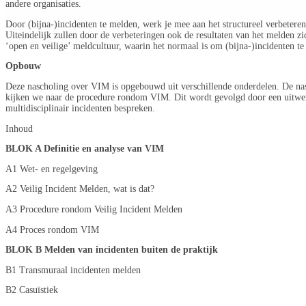
andere organisaties.
Door (bijna-)incidenten te melden, werk je mee aan het structureel verbeteren
Uiteindelijk zullen door de verbeteringen ook de resultaten van het melden 
‘open en veilige’ meldcultuur, waarin het normaal is om (bijna-)incidenten 
Opbouw
Deze nascholing over VIM is opgebouwd uit verschillende onderdelen. De nas
kijken we naar de procedure rondom VIM. Dit wordt gevolgd door een uitwerk
multidisciplinair incidenten bespreken.
Inhoud
BLOK A Definitie en analyse van VIM
A1 Wet- en regelgeving
A2 Veilig Incident Melden, wat is dat?
A3 Procedure rondom Veilig Incident Melden
A4 Proces rondom VIM
BLOK B Melden van incidenten buiten de praktijk
B1 Transmuraal incidenten melden
B2 Casuïstiek