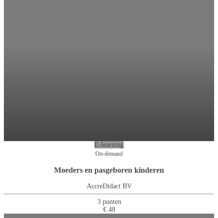
E-learning
On-demand
Moeders en pasgeboren kinderen
AccreDidact BV
3 punten
€ 48