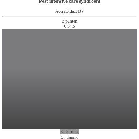
Post-intensive care syndroom
AccreDidact BV
3 punten
€ 54.5
E-learning
On-demand