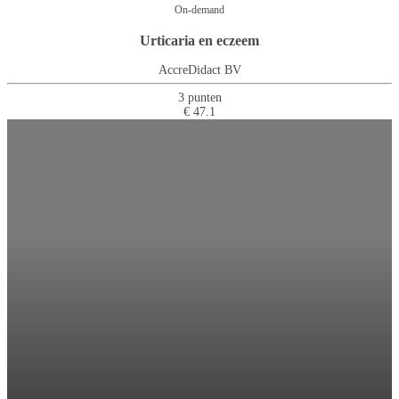
On-demand
Urticaria en eczeem
AccreDidact BV
3 punten
€ 47.1