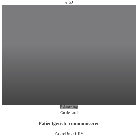
€ 69
E-learning
On-demand
Patiëntgericht communiceren
AccreDidact BV