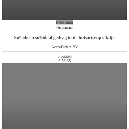
E-learning
On-demand
Suïcide en suïcidaal gedrag in de huisartsenpraktijk
AccreDidact BV
3 punten
€ 53.35