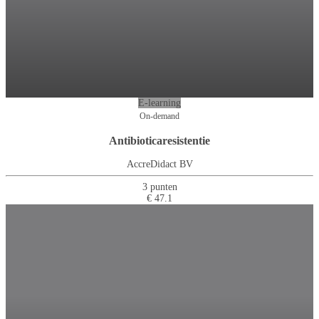
E-learning
On-demand
Antibioticaresistentie
AccreDidact BV
3 punten
€ 47.1