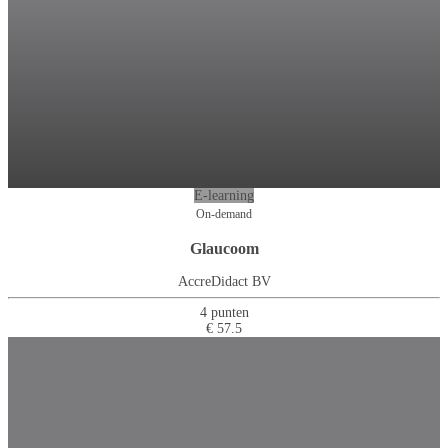
E-learning
On-demand
Glaucoom
AccreDidact BV
4 punten
€ 57.5