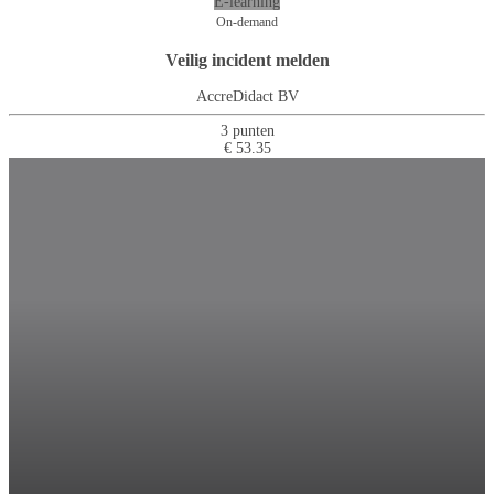
E-learning
On-demand
Veilig incident melden
AccreDidact BV
3 punten
€ 53.35