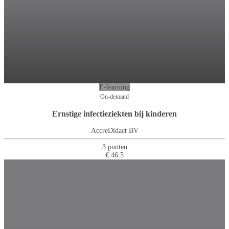
E-learning
On-demand
Ernstige infectieziekten bij kinderen
AccreDidact BV
3 punten
€ 46.5