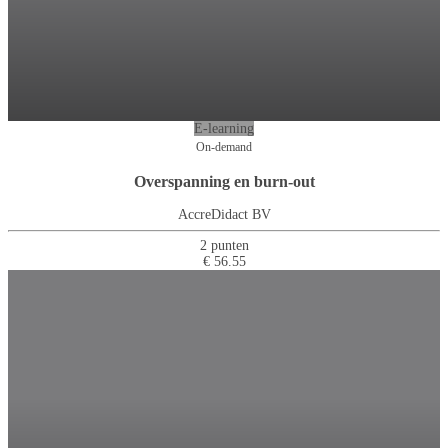
E-learning
On-demand
Overspanning en burn-out
AccreDidact BV
2 punten
€ 56.55