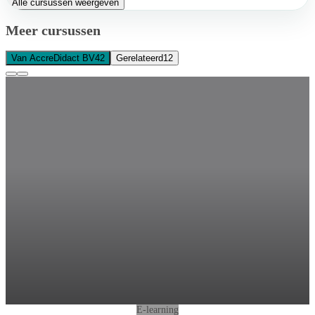
Alle cursussen weergeven
Meer cursussen
Van AccreDidact BV
42
Gerelateerd
12
E-learning