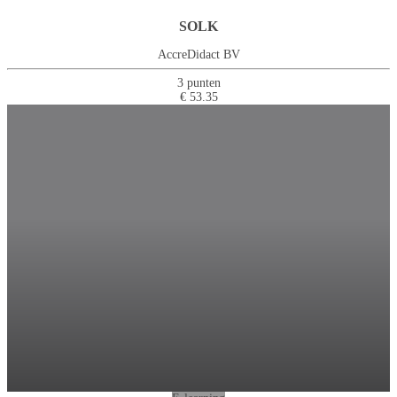
SOLK
AccreDidact BV
3 punten
€ 53.35