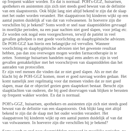
op frequent wakker worden. En dat is normaal. POH's-GGZ, huisartsen,
apothekers en assistenten zijn zich niet steeds goed bewust van de definitie
van een slaapstoornis. Ook blijkt lang niet altijd bekend te zijn dat de slaap
met het ouder worden verandert. Het slaappatroon bij kinderen wijkt op een
aantal punten duidelijk af van dat van volwassenen. In hoeverre zijn die
verschillen bij je bekend? Soms wordt er snel naar slaapmiddelen gevraagd
in moeilijke perioden, na een paar nachten niet goed slapen, voor jetlag etc.
Ze worden ook nogal eens voorgeschreven, terwijl de patiënt in veel
gevallen geholpen is met goede voorlichting en slaaphygiënische adviezen.
De POH-GGZ kan hierin een belangrijke rol vervullen. Wanneer
voorlichting en slaaphygiënische adviezen niet het gewenste resultaat
hebben, pas dan zou overwogen mogen worden farmacotherapie in te
zetten. Sommige huisartsen handelen nogal eens anders en zijn in veel
gevallen gemakkelijker met het voorschrijven van slaapmiddelen dan het
aanraden van protocollen.
Er zijn veel mensen die vinden dat ze niet goed slapen. Als ze met die
klacht bij de POH-GGZ komen, moet er goed navraag worden gedaan. Het
komt namelijk zeer regelmatig voor dat mensen vinden dat ze niet goed
slapen, maar dat er objectief gezien geen slaaptekort bestaat. Berucht zijn
slaapklachten van ouderen, die bij goed doorvragen vaak blijken te berusten
op frequent wakker worden. En dat is normaal.
POH's-GGZ, huisartsen, apothekers en assistenten zijn zich niet steeds goed
bewust van de definitie van een slaapstoornis. Ook blijkt lang niet altijd
bekend te zijn dat de slaap met het ouder worden verandert. Het
slaappatroon bij kinderen wijkt op een aantal punten duidelijk af van dat
van volwassenen. In hoeverre zijn die verschillen bij je bekend?