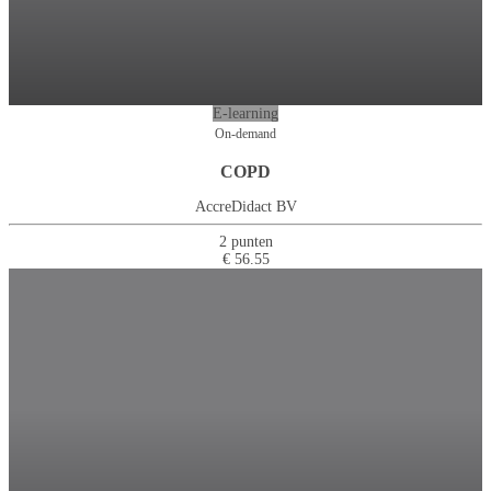
E-learning
On-demand
COPD
AccreDidact BV
2 punten
€ 56.55