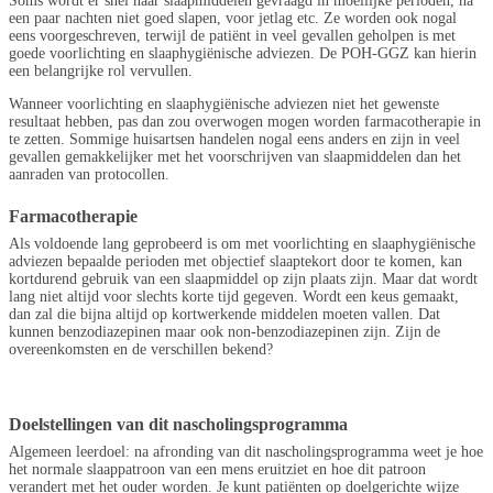
Soms wordt er snel naar slaapmiddelen gevraagd in moeilijke perioden, na
een paar nachten niet goed slapen, voor jetlag etc. Ze worden ook nogal
eens voorgeschreven, terwijl de patiënt in veel gevallen geholpen is met
goede voorlichting en slaaphygiënische adviezen. De POH-GGZ kan hierin
een belangrijke rol vervullen.
Wanneer voorlichting en slaaphygiënische adviezen niet het gewenste
resultaat hebben, pas dan zou overwogen mogen worden farmacotherapie in
te zetten. Sommige huisartsen handelen nogal eens anders en zijn in veel
gevallen gemakkelijker met het voorschrijven van slaapmiddelen dan het
aanraden van protocollen.
Farmacotherapie
Als voldoende lang geprobeerd is om met voorlichting en slaaphygiënische
adviezen bepaalde perioden met objectief slaaptekort door te komen, kan
kortdurend gebruik van een slaapmiddel op zijn plaats zijn. Maar dat wordt
lang niet altijd voor slechts korte tijd gegeven. Wordt een keus gemaakt,
dan zal die bijna altijd op kortwerkende middelen moeten vallen. Dat
kunnen benzodiazepinen maar ook non-benzodiazepinen zijn. Zijn de
overeenkomsten en de verschillen bekend?
Doelstellingen van dit nascholingsprogramma
Algemeen leerdoel: na afronding van dit nascholingsprogramma weet je hoe
het normale slaappatroon van een mens eruitziet en hoe dit patroon
verandert met het ouder worden. Je kunt patiënten op doelgerichte wijze