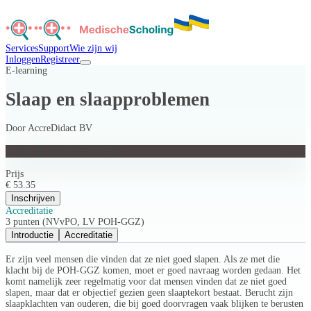
Services
Support
Wie zijn wij
Inloggen
Registreer
E-learning
Slaap en slaapproblemen
Door
AccreDidact BV
Slaap en slaapproblemen
Prijs
€ 53.35
Inschrijven
Accreditatie
3 punten (NVvPO, LV POH-GGZ)
Introductie
Accreditatie
Er zijn veel mensen die vinden dat ze niet goed slapen. Als ze met die
klacht bij de POH-GGZ komen, moet er goed navraag worden gedaan. Het
komt namelijk zeer regelmatig voor dat mensen vinden dat ze niet goed
slapen, maar dat er objectief gezien geen slaaptekort bestaat. Berucht zijn
slaapklachten van ouderen, die bij goed doorvragen vaak blijken te berusten