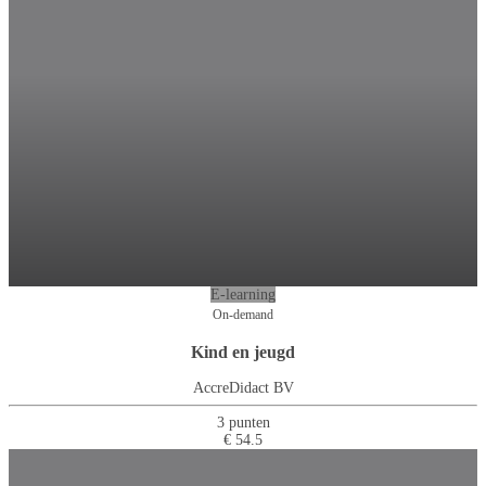
E-learning
On-demand
Kind en jeugd
AccreDidact BV
3 punten
€ 54.5