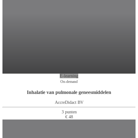
E-learning
On-demand
Inhalatie van pulmonale geneesmiddelen
AccreDidact BV
3 punten
€ 48