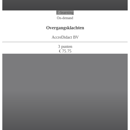
E-learning
On-demand
Overgangsklachten
AccreDidact BV
3 punten
€ 75.75