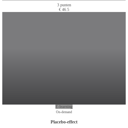
3 punten
€ 46.5
E-learning
On-demand
Placebo-effect