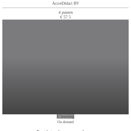
AccreDidact BV
4 punten
€ 57.5
E-learning
On-demand