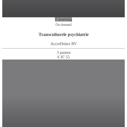
E-learning
On-demand
Transculturele psychiatrie
AccreDidact BV
3 punten
€ 87.55