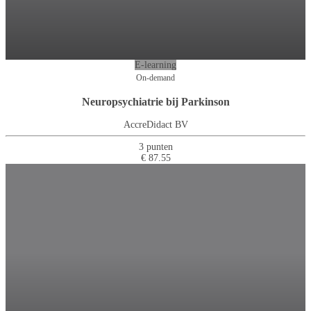
E-learning
On-demand
Neuropsychiatrie bij Parkinson
AccreDidact BV
3 punten
€ 87.55