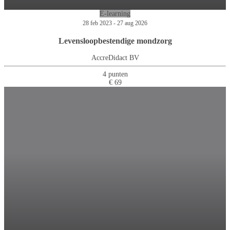
E-learning
28 feb 2023 - 27 aug 2026
Levensloopbestendige mondzorg
AccreDidact BV
4 punten
€ 69