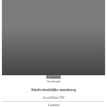
E-learning
On-demand
Kindvriendelijke mondzorg
AccreDidact BV
4 punten