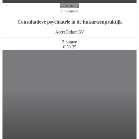
E-learning
On-demand
Consultatieve psychiatrie in de huisartsenpraktijk
AccreDidact BV
3 punten
€ 53.35