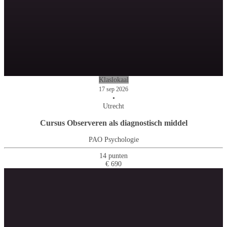
Klaslokaal
17 sep 2026
•
Utrecht
Cursus Observeren als diagnostisch middel
PAO Psychologie
14 punten
€ 690