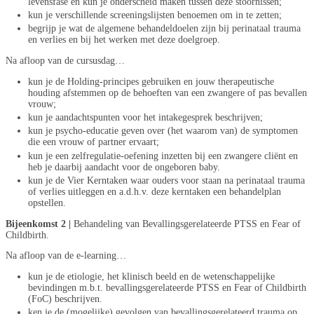
levensfase en kun je onderscheid maken tussen deze stoornissen;
kun je verschillende screeningslijsten benoemen om in te zetten;
begrijp je wat de algemene behandeldoelen zijn bij perinataal trauma
en verlies en bij het werken met deze doelgroep.
Na afloop van de cursusdag…
kun je de Holding-principes gebruiken en jouw therapeutische
houding afstemmen op de behoeften van een zwangere of pas bevallen
vrouw;
kun je aandachtspunten voor het intakegesprek beschrijven;
kun je psycho-educatie geven over (het waarom van) de symptomen
die een vrouw of partner ervaart;
kun je een zelfregulatie-oefening inzetten bij een zwangere cliënt en
heb je daarbij aandacht voor de ongeboren baby.
kun je de Vier Kerntaken waar ouders voor staan na perinataal trauma
of verlies uitleggen en a.d.h.v. deze kerntaken een behandelplan
opstellen.
Bijeenkomst 2 |
Behandeling van Bevallingsgerelateerde PTSS en Fear of
Childbirth.
Na afloop van de e-learning…
kun je de etiologie, het klinisch beeld en de wetenschappelijke
bevindingen m.b.t. bevallingsgerelateerde PTSS en Fear of Childbirth
(FoC) beschrijven.
ken je de (mogelijke) gevolgen van bevallingsgerelateerd trauma op