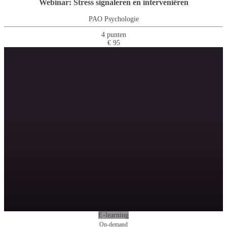
Webinar: Stress signaleren en interveniëren
PAO Psychologie
4 punten
€ 95
E-learning
On-demand