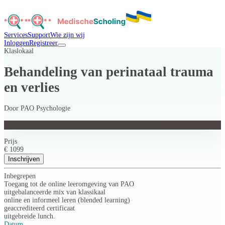
Services
Support
Wie zijn wij
Inloggen
Registreer
Klaslokaal
Behandeling van perinataal trauma
en verlies
Door
PAO Psychologie
Behandeling van perinataal trauma en verlies
Prijs
€ 1099
Inschrijven
Inbegrepen
Toegang tot de online leeromgeving van PAO
uitgebalanceerde mix van klassikaal
online en informeel leren (blended learning)
geaccrediteerd certificaat
uitgebreide lunch.
Datum