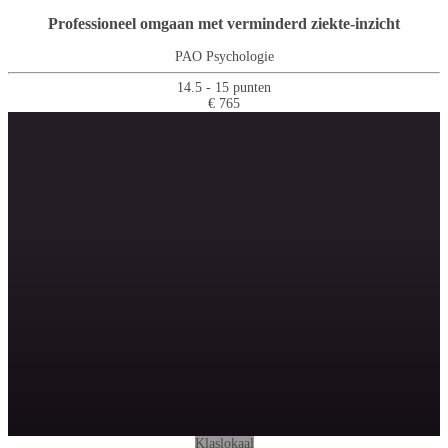
Professioneel omgaan met verminderd ziekte-inzicht
PAO Psychologie
14.5 - 15 punten
€ 765
Klaslokaal