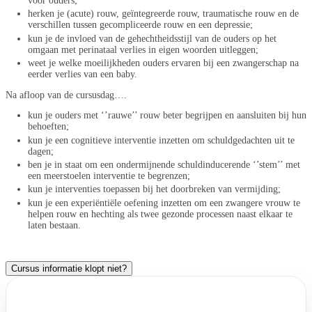
voor ouders;
herken je (acute) rouw, geïntegreerde rouw, traumatische rouw en de
verschillen tussen gecompliceerde rouw en een depressie;
kun je de invloed van de gehechtheidsstijl van de ouders op het
omgaan met perinataal verlies in eigen woorden uitleggen;
weet je welke moeilijkheden ouders ervaren bij een zwangerschap na
eerder verlies van een baby.
Na afloop van de cursusdag….
kun je ouders met ‘’rauwe’’ rouw beter begrijpen en aansluiten bij hun
behoeften;
kun je een cognitieve interventie inzetten om schuldgedachten uit te
dagen;
ben je in staat om een ondermijnende schuldinducerende ‘’stem’’ met
een meerstoelen interventie te begrenzen;
kun je interventies toepassen bij het doorbreken van vermijding;
kun je een experiëntiële oefening inzetten om een zwangere vrouw te
helpen rouw en hechting als twee gezonde processen naast elkaar te
laten bestaan.
Cursus informatie klopt niet?