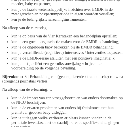
moeder, baby en partner;
kun je de laatste wetenschappelijke inzichten over EMDR in de
zwangerschap en postpartumperiode in eigen woorden vertellen;
ken je de belangrijkste screeningsinstrumenten.
Na afloop van de cursusdag….
kun je op basis van de Vier Kerntaken een behandelplan opstellen;
kun je een goede targetselectie maken voor de EMDR behandeling;
kun je de ongeboren baby betrekken bij de EMDR behandeling;
kun je verschillende (cognitieve) interweaves / interventies toepassen;
kun je de EMDR-sessie afsluiten met een positieve imaginatie; k
kun je met je cliënt een gebruiksaanwijzing schrijven ter
voorbereiding op de volgende bevalling.
Bijeenkomst 3 |
Behandeling van (gecompliceerde / traumatische) rouw na
(dreigend) perinataal verlies.
Na afloop van de e-learning….
kun je de impact van een vroeggeboorte en wat ouders doormaken op
de NICU beschrijven;
kun je de ervaren problemen van ouders bij thuiskomst met hun
prematuur geboren baby uitleggen;
kun je uitleggen welke verliezen er plaats kunnen vinden in de
perinatale levensfase met de daarbij horende specifieke uitdagingen