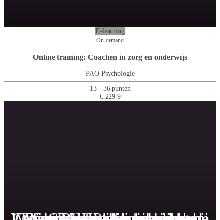
E-learning
On-demand
Online training: Coachen in zorg en onderwijs
PAO Psychologie
13 - 36 punten
€ 229.9
Webinar: Somatisch onvoldoende
Cursus Psychische problemen bij
Onbegrepen gedrag bij kinderen
Cursus Neuropsychologische
Webinar: Handelingsgerichte
Cursus handelingsgerichte
Cursus Professioneel
Behandeling van