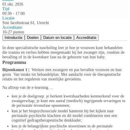
01 okt. 2026
Tijd
09:30 - 17:00
Locatie
Sint Jacobsstraat 61, Utrecht
Accreditatie
10-27 punten
Introductie
Doelen
Datum en locatie
Accreditatie
In deze specialistische nascholing leer je hoe je vrouwen kunt behandelen
die trauma en verlies hebben meegemaakt bij het zwanger zijn, rondom de
bevalling of in de kwetsbare fase na de geboorte van hun baby.
Programma
Bijeenkomst 1 |
Werken met zwangere en pas bevallen vrouwen en hun
gezin. Van intake tot behandelplan. Met aandacht voor de therapeutische
relatie en het reguleren van moeilijke gevoelens.
Na afloop van de e-learning….
ken je de doelgroep: je herkent kwetsbaarheden kenmerkend voor de
zwangerschap; je kunt een aantal (medisch) ingrijpende ervaringen in
de perinatale levensfase opsommen;
kun je het biopsychosociale model hanteren bij het kijken naar
perinatale psychische klachten en dit model combineren met een
cognitief gedragstherapeutische denkkader;
ken je de belangrijkste psychische stoornissen in de perinatale