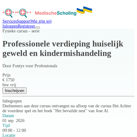
Services
Support
Wie zijn wij
Inloggen
Registreer
Fysieke cursus - serie
Professionele verdieping huiselijk
geweld en kindermishandeling
Door
Fontys voor Professionals
Prijs
€ 1750
btw vrij
Inschrijven
Inbegrepen
Deelnemers aan deze cursus ontvangen na afloop van de cursus Het Achter
de voordeur spel en het boek ''Het bevuilde nest" van Jose Al.
Datum
01 sep. 2026
Tijd
09:00 - 12:00
Locatie