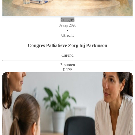
Het opzetten van een ACP-poli
Zorg in de laatste Levensfase
Palliatieve zorg bij hartfalen
een verstandelijke beperking
verslavingsproblematiek
Congres
09 sep 2026
•
Utrecht
Congres Palliatieve Zorg bij Parkinson
Carend
3 punten
€ 175