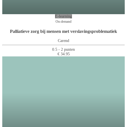
E-learning
On-demand
Palliatieve zorg bij mensen met verslavingsproblematiek
Carend
0.5 - 2 punten
€ 34.95