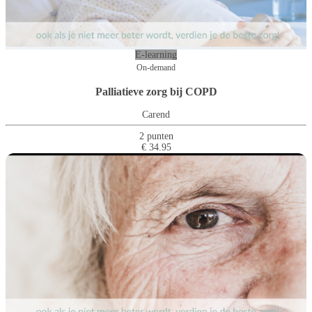
E-learning
On-demand
Palliatieve zorg bij COPD
Carend
2 punten
€ 34.95