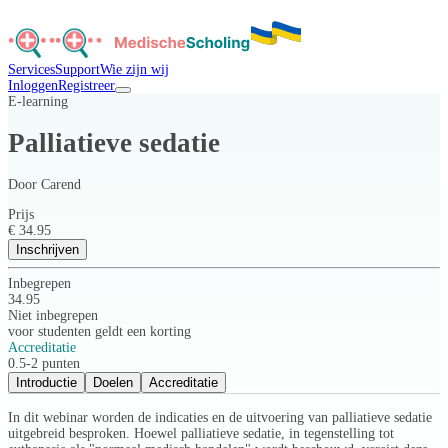
Services
Support
Wie zijn wij
Inloggen
Registreer
E-learning
Palliatieve sedatie
Door
Carend
Prijs
€ 34.95
Inschrijven
Inbegrepen
34.95
Niet inbegrepen
voor studenten geldt een korting
Accreditatie
0.5-2 punten
Introductie
Doelen
Accreditatie
In dit webinar worden de indicaties en de uitvoering van palliatieve sedatie
uitgebreid besproken. Hoewel palliatieve sedatie, in tegenstelling tot