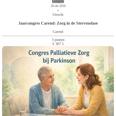
Congres
28 okt 2026
•
Utrecht
Jaarcongres Carend: Zorg in de Stervensfase
Carend
3 punten
€ 307.5
Palliatieve zorg bij mensen met
Palliatieve zorg bij mensen met