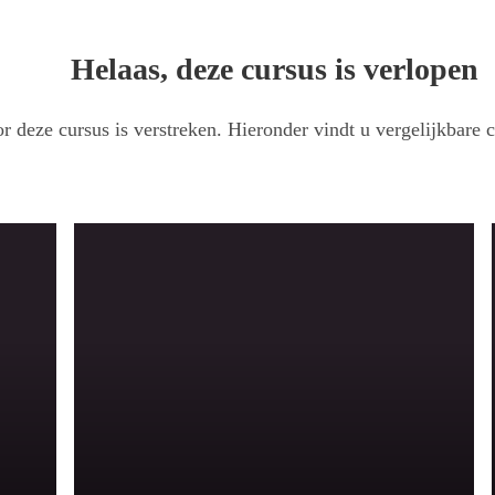
Helaas, deze cursus is verlopen
r deze cursus is verstreken. Hieronder vindt u vergelijkbare c
 tot Z
ndervinding centraal. Iedereen wordt aan het werk gezet. De cursusleider reikt
slag om het geleerde in praktijk te brengen. Hiervoor krijgt u een Digi-KWeC m