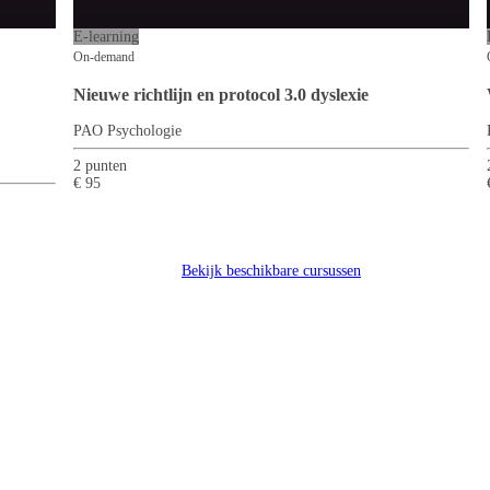
E-learning
On-demand
Nieuwe richtlijn en protocol 3.0 dyslexie
PAO Psychologie
2 punten
€ 95
Bekijk beschikbare cursussen
rkennen en interpreteren.
regeling dyslexie in zijn werk gaat.