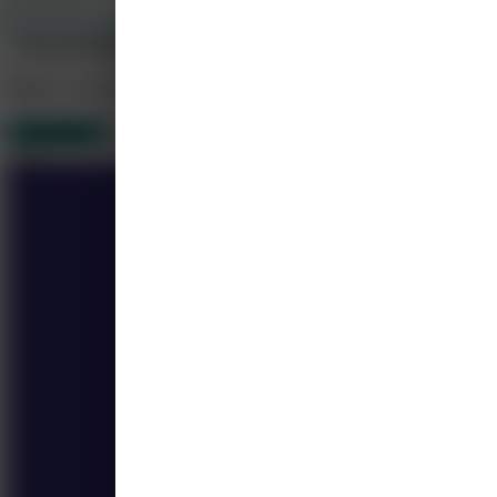
0517452389
http://www.kwec.nl
Alle cursussen weergeven
Meer cursussen
Van KWeC
3
Gerelateerd
4