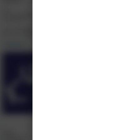
CM
Carine Manderfeld
Cursusleider
Carine Manderfeld (1969) heeft haar opleiding Logopedie gevolgd in Rotterdam
groot was, mede doordat er in haar familie aan alle kanten dyslexie voorkomt
Lees meer
KWeC
info@kwec.nl