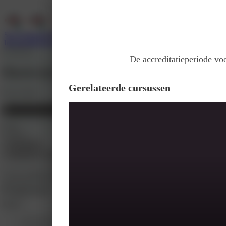
Services
Support
Wie zijn wij
Inloggen
Registreer
Klaslokaal
De accreditatieperiode voo
Basiscursus Dyslexie: praktisch van A
Gerelateerde cursussen
Door
KWeC
Basiscursus Dyslexie: praktisch van A tot Z
Prijs
€ 945.9
Inschrijven
Introductie
Accreditatie
In de 2-daagse Basiscursus Dyslexie: praktisch van A tot Z staat leren door o
spellingproblemen effectief te begeleiden. Na de cursus kunt u direct aan de 
Programma
Dag 1:
Continuüm van zorg