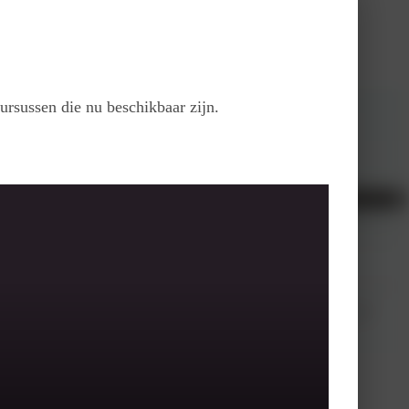
ursussen die nu beschikbaar zijn.
 u de tools en de benodigde antwoorden aan om leerlingen met lees- en/of
ee, boordevol (digitale) informatie en materiaal.