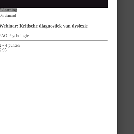
E-learning
On-demand
Webinar: Kritische diagnostiek van dyslexie
PAO Psychologie
2 - 4 punten
€ 95