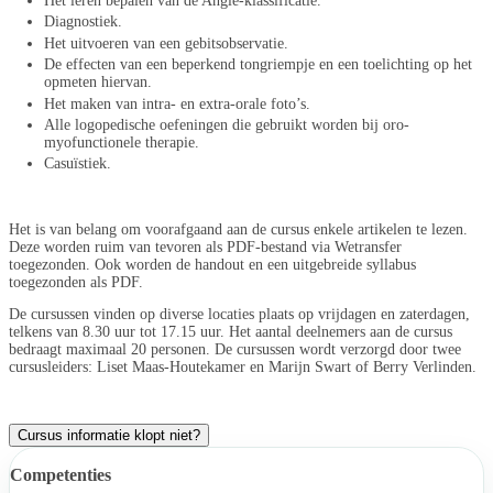
Het leren bepalen van de Angle-klassificatie.
Diagnostiek.
Het uitvoeren van een gebitsobservatie.
De effecten van een beperkend tongriempje en een toelichting op het
opmeten hiervan.
Het maken van intra- en extra-orale foto’s.
Alle logopedische oefeningen die gebruikt worden bij oro-
myofunctionele therapie.
Casuïstiek.
Het is van belang om voorafgaand aan de cursus enkele artikelen te lezen.
Deze worden ruim van tevoren als PDF-bestand via Wetransfer
toegezonden. Ook worden de handout en een uitgebreide syllabus
toegezonden als PDF.
De cursussen vinden op diverse locaties plaats op vrijdagen en zaterdagen,
telkens van 8.30 uur tot 17.15 uur. Het aantal deelnemers aan de cursus
bedraagt maximaal 20 personen. De cursussen wordt verzorgd door twee
cursusleiders: Liset Maas-Houtekamer en Marijn Swart of Berry Verlinden.
Cursus informatie klopt niet?
Competenties