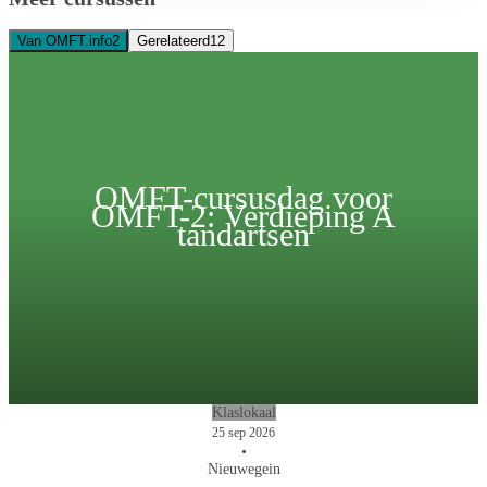
Van OMFT.info
2
Gerelateerd
12
OMFT-cursusdag voor
OMFT-2: Verdieping A
tandartsen
Klaslokaal
25 sep 2026
•
Nieuwegein