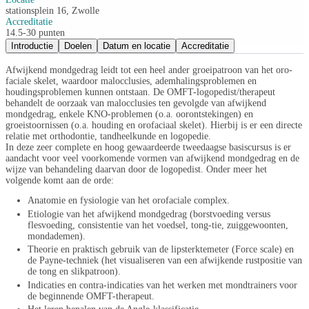
stationsplein 16, Zwolle
Accreditatie
14.5-30 punten
Introductie
Doelen
Datum en locatie
Accreditatie
Afwijkend mondgedrag leidt tot een heel ander groeipatroon van het oro-
faciale skelet, waardoor malocclusies, ademhalingsproblemen en
houdingsproblemen kunnen ontstaan. De OMFT-logopedist/therapeut
behandelt de oorzaak van malocclusies ten gevolgde van afwijkend
mondgedrag, enkele KNO-problemen (o.a. oorontstekingen) en
groeistoornissen (o.a. houding en orofaciaal skelet). Hierbij is er een directe
relatie met orthodontie, tandheelkunde en logopedie.
In deze zeer complete en
hoog gewaardeerde
tweedaagse basiscursus is er
aandacht voor veel voorkomende vormen van afwijkend mondgedrag en de
wijze van behandeling daarvan door de logopedist. Onder meer het
volgende komt aan de orde:
Anatomie en fysiologie van het orofaciale complex.
Etiologie van het afwijkend mondgedrag (borstvoeding versus
flesvoeding, consistentie van het voedsel, tong-tie, zuiggewoonten,
mondademen).
Theorie en praktisch gebruik van de lipsterktemeter (Force scale) en
de Payne-techniek (het visualiseren van een afwijkende rustpositie van
de tong en slikpatroon).
Indicaties en contra-indicaties van het werken met mondtrainers voor
de beginnende OMFT-therapeut.