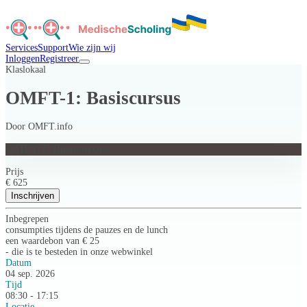
Services
Support
Wie zijn wij
Inloggen
Registreer
Klaslokaal
OMFT-1: Basiscursus
Door
OMFT.info
OMFT-1: Basiscursus
Prijs
€ 625
Inschrijven
Inbegrepen
consumpties tijdens de pauzes en de lunch
een waardebon van € 25
- die is te besteden in onze webwinkel
Datum
04 sep. 2026
Tijd
08:30 - 17:15
Locatie