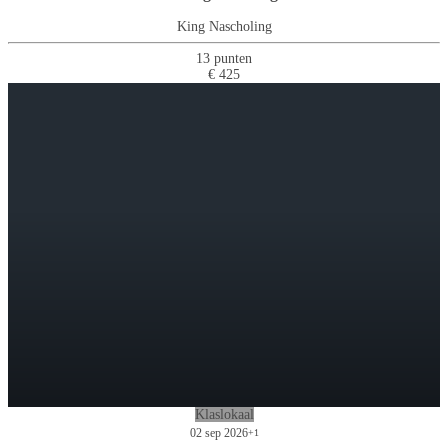
King Nascholing
13 punten
€ 425
Klaslokaal
02 sep 2026
+1