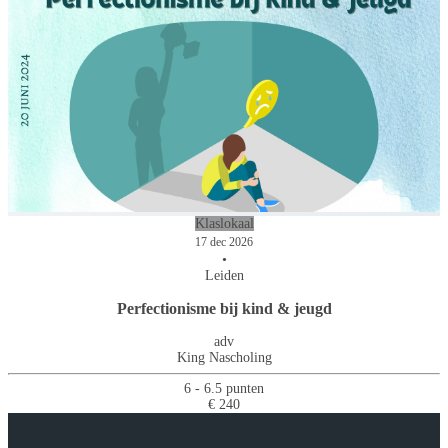
Klaslokaal
17 dec 2026
•
Leiden
Perfectionisme bij kind & jeugd
adv
King Nascholing
6 - 6.5 punten
€ 240