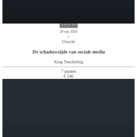
Klaslokaal
29 sep 2026
•
Utrecht
De schaduwzijde van sociale media
King Nascholing
7 punten
€ 240