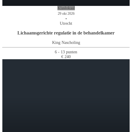
Klaslokaal
29 okt 2026
•
Utrecht
Lichaamsgerichte regulatie in de behandelkamer
King Nascholing
6 - 13 punten
€ 240