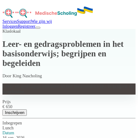
Services
Support
Wie zijn wij
Inloggen
Registreer
Klaslokaal
Leer- en gedragsproblemen in het
basisonderwijs; begrijpen en
begeleiden
Door
King Nascholing
Leer- en gedragsproblemen in het basisonderwijs; begrijpen en
begeleiden
Prijs
€ 650
Inschrijven
Inbegrepen
Lunch
Datum
16 sep. 2026