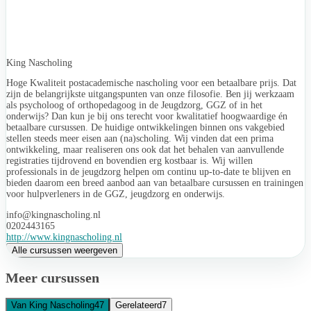
King Nascholing
Hoge Kwaliteit postacademische nascholing voor een betaalbare prijs. Dat
zijn de belangrijkste uitgangspunten van onze filosofie. Ben jij werkzaam
als psycholoog of orthopedagoog in de Jeugdzorg, GGZ of in het
onderwijs? Dan kun je bij ons terecht voor kwalitatief hoogwaardige én
betaalbare cursussen. De huidige ontwikkelingen binnen ons vakgebied
stellen steeds meer eisen aan (na)scholing. Wij vinden dat een prima
ontwikkeling, maar realiseren ons ook dat het behalen van aanvullende
registraties tijdrovend en bovendien erg kostbaar is. Wij willen
professionals in de jeugdzorg helpen om continu up-to-date te blijven en
bieden daarom een breed aanbod aan van betaalbare cursussen en trainingen
voor hulpverleners in de GGZ, jeugdzorg en onderwijs.
info@kingnascholing.nl
0202443165
http://www.kingnascholing.nl
Alle cursussen weergeven
Meer cursussen
Van King Nascholing
47
Gerelateerd
7