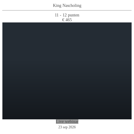
King Nascholing
11 - 12 punten
€ 465
Live webinar
23 sep 2026