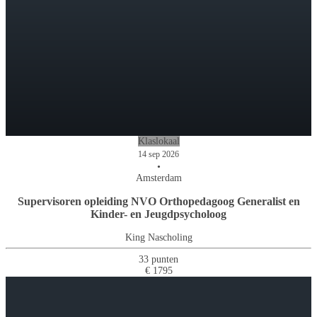
Klaslokaal
14 sep 2026
•
Amsterdam
Supervisoren opleiding NVO Orthopedagoog Generalist en
Kinder- en Jeugdpsycholoog
King Nascholing
33 punten
€ 1795