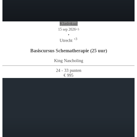
Klaslokaal
15 sep 2026
+5
•
+3
Utrecht
Basiscursus Schematherapie (25 uur)
King Nascholing
24 - 33 punten
€ 995