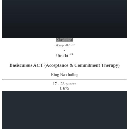
Klaslokaal
04 sep 2026
+7
•
+3
Utrecht
Basiscursus ACT (Acceptance & Commitment Therapy)
King Nascholing
17 - 28 punten
€ 675