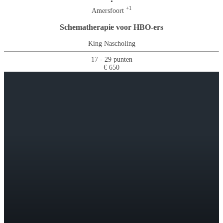
•
+1
Amersfoort
Schematherapie voor HBO-ers
King Nascholing
17 - 29 punten
€ 650