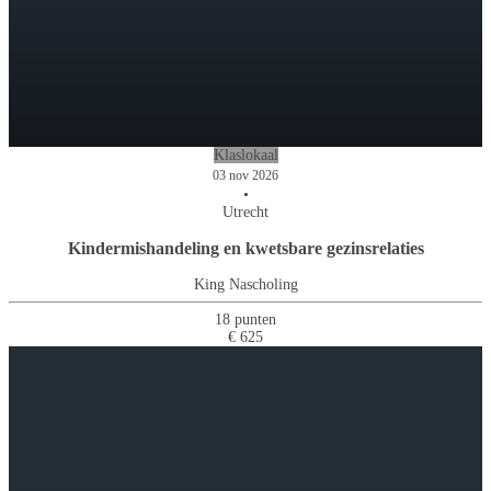
Klaslokaal
03 nov 2026
•
Utrecht
Kindermishandeling en kwetsbare gezinsrelaties
King Nascholing
18 punten
€ 625