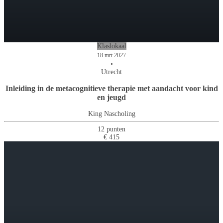
Klaslokaal
18 mrt 2027
•
Utrecht
Inleiding in de metacognitieve therapie met aandacht voor kind
en jeugd
King Nascholing
12 punten
€ 415