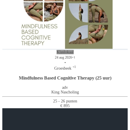
Klaslokaal
24 aug 2026
+1
•
+1
Groesbeek
Mindfulness Based Cognitive Therapy (25 uur)
adv
King Nascholing
25 - 26 punten
€ 895