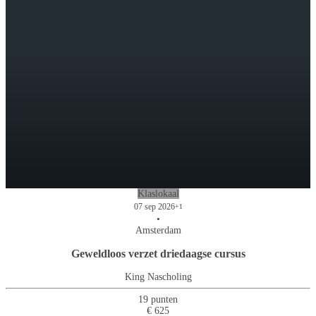
Klaslokaal
07 sep 2026
+1
•
Amsterdam
Geweldloos verzet driedaagse cursus
King Nascholing
19 punten
€ 625