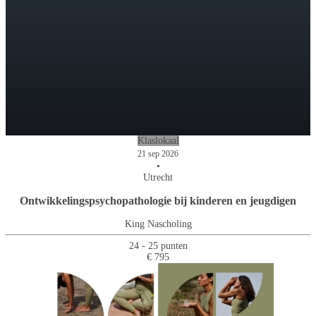
Klaslokaal
21 sep 2026
•
Utrecht
Ontwikkelingspsychopathologie bij kinderen en jeugdigen
King Nascholing
24 - 25 punten
€ 795