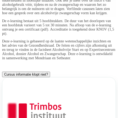
ondersteunen in moeilijke situaties. Ook leer je meer over de risico’s van
alcoholgebruik vóór, tijdens en na de zwangerschap en waarom het zo
belangrijk is om de nulnorm uit te dragen. Verfilmde casussen laten zien
hoe een gesprek over een alcoholvrije zwangerschap vorm kan krijgen.
De e-learning bestaat uit 5 hoofdstukken. De duur van het doorlopen van
een hoofdstuk varieert van 5 tot 30 minuten. Na afloop van de e-learning
ontvang je een certificaat (pdf). Accreditatie is toegekend door KNOV (1,5
pt).
Deze e-learning is gebaseerd op de laatste wetenschappelijke inzichten en
het advies van de Gezondheidsraad. De feiten en cijfers zijn afkomstig uit
en terug te vinden in de
factsheet Alcoholvrije Start
en op
Expertisecentrum
Alcohol, dossier Alcohol en Zwangerschap
. Deze e-learning is ontwikkeld
in samenwerking met Mondriaan en Setheater.
Cursus informatie klopt niet?