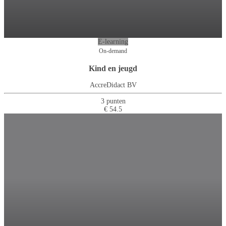
E-learning
On-demand
Kind en jeugd
AccreDidact BV
3 punten
€ 54.5