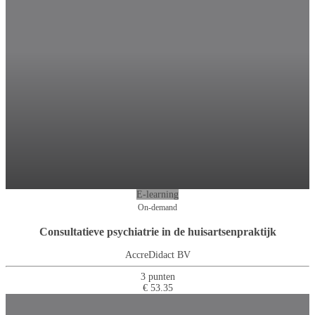
E-learning
On-demand
Consultatieve psychiatrie in de huisartsenpraktijk
AccreDidact BV
3 punten
€ 53.35