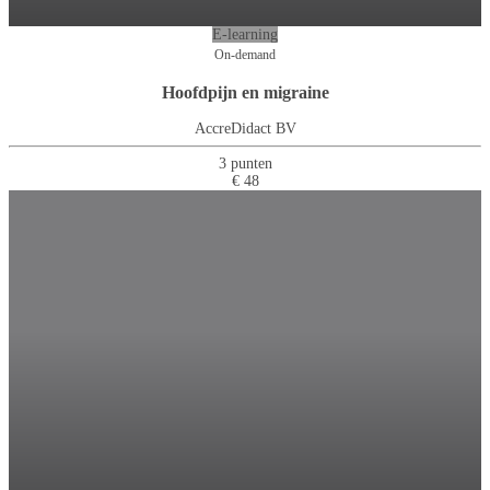
E-learning
On-demand
Hoofdpijn en migraine
AccreDidact BV
3 punten
€ 48