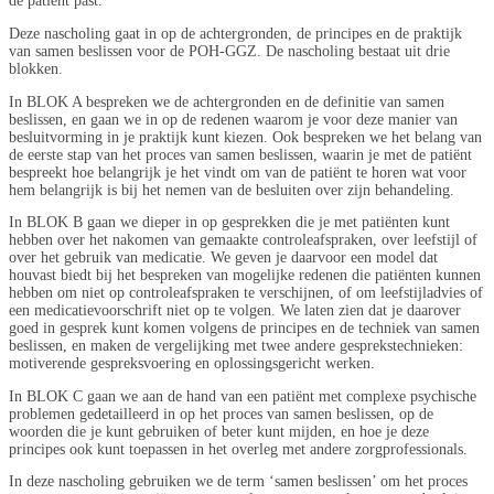
de patiënt past.
Deze nascholing gaat in op de achtergronden, de principes en de praktijk
van samen beslissen voor de POH-GGZ. De nascholing bestaat uit drie
blokken.
In BLOK A bespreken we de achtergronden en de definitie van samen
beslissen, en gaan we in op de redenen waarom je voor deze manier van
besluitvorming in je praktijk kunt kiezen. Ook bespreken we het belang van
de eerste stap van het proces van samen beslissen, waarin je met de patiënt
bespreekt hoe belangrijk je het vindt om van de patiënt te horen wat voor
hem belangrijk is bij het nemen van de besluiten over zijn behandeling.
In BLOK B gaan we dieper in op gesprekken die je met patiënten kunt
hebben over het nakomen van gemaakte controleafspraken, over leefstijl of
over het gebruik van medicatie. We geven je daarvoor een model dat
houvast biedt bij het bespreken van mogelijke redenen die patiënten kunnen
hebben om niet op controleafspraken te verschijnen, of om leefstijladvies of
een medicatievoorschrift niet op te volgen. We laten zien dat je daarover
goed in gesprek kunt komen volgens de principes en de techniek van samen
beslissen, en maken de vergelijking met twee andere gesprekstechnieken:
motiverende gespreksvoering en oplossingsgericht werken.
In BLOK C gaan we aan de hand van een patiënt met complexe psychische
problemen gedetailleerd in op het proces van samen beslissen, op de
woorden die je kunt gebruiken of beter kunt mijden, en hoe je deze
principes ook kunt toepassen in het overleg met andere zorgprofessionals.
In deze nascholing gebruiken we de term ‘samen beslissen’ om het proces