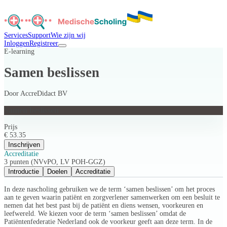
Services
Support
Wie zijn wij
Inloggen
Registreer
E-learning
Samen beslissen
Door
AccreDidact BV
Samen beslissen
Prijs
€ 53.35
Inschrijven
Accreditatie
3 punten (NVvPO, LV POH-GGZ)
Introductie
Doelen
Accreditatie
In deze nascholing gebruiken we de term ‘samen beslissen’ om het proces
aan te geven waarin patiënt en zorgverlener samenwerken om een besluit te
nemen dat het best past bij de patiënt en diens wensen, voorkeuren en
leefwereld. We kiezen voor de term ‘samen beslissen’ omdat de
Patiëntenfederatie Nederland ook de voorkeur geeft aan deze term. In de