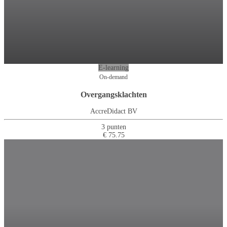
E-learning
On-demand
Overgangsklachten
AccreDidact BV
3 punten
€ 75.75