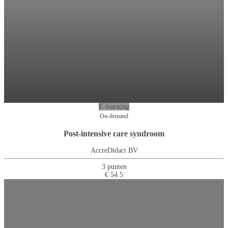
E-learning
On-demand
Post-intensive care syndroom
AccreDidact BV
3 punten
€ 54.5