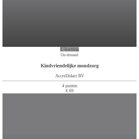
E-learning
On-demand
Kindvriendelijke mondzorg
AccreDidact BV
4 punten
€ 69