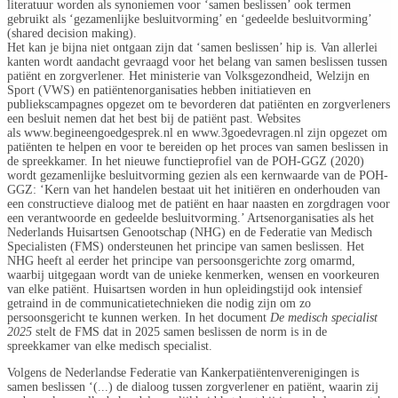
literatuur worden als synoniemen voor ‘samen beslissen’ ook termen
gebruikt als ‘gezamenlijke besluitvorming’ en ‘gedeelde besluitvorming’
(shared decision making).
Het kan je bijna niet ontgaan zijn dat ‘samen beslissen’ hip is. Van allerlei
kanten wordt aandacht gevraagd voor het belang van samen beslissen tussen
patiënt en zorgverlener. Het ministerie van Volksgezondheid, Welzijn en
Sport (VWS) en patiëntenorganisaties hebben initiatieven en
publiekscampagnes opgezet om te bevorderen dat patiënten en zorgverleners
een besluit nemen dat het best bij de patiënt past. Websites
als
www.begineengoedgesprek.nl
en
www.3goedevragen.nl
zijn opgezet om
patiënten te helpen en voor te bereiden op het proces van samen beslissen in
de spreekkamer. In het nieuwe functieprofiel van de POH-GGZ (2020)
wordt gezamenlijke besluitvorming gezien als een kernwaarde van de POH-
GGZ: ‘Kern van het handelen bestaat uit het initiëren en onderhouden van
een constructieve dialoog met de patiënt en haar naasten en zorgdragen voor
een verantwoorde en gedeelde besluitvorming.’ Artsenorganisaties als het
Nederlands Huisartsen Genootschap (NHG) en de Federatie van Medisch
Specialisten (FMS) ondersteunen het principe van samen beslissen. Het
NHG heeft al eerder het principe van persoonsgerichte zorg omarmd,
waarbij uitgegaan wordt van de unieke kenmerken, wensen en voorkeuren
van elke patiënt. Huisartsen worden in hun opleidingstijd ook intensief
getraind in de communicatietechnieken die nodig zijn om zo
persoonsgericht te kunnen werken. In het document
De medisch specialist
2025
stelt de FMS dat in 2025 samen beslissen de norm is in de
spreekkamer van elke medisch specialist.
Volgens de Nederlandse Federatie van Kankerpatiëntenverenigingen is
samen beslissen ‘(...) de dialoog tussen zorgverlener en patiënt, waarin zij