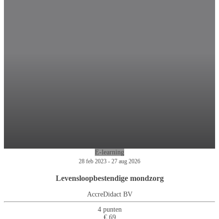
E-learning
28 feb 2023 - 27 aug 2026
Levensloopbestendige mondzorg
AccreDidact BV
4 punten
€ 69