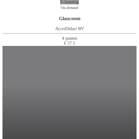
E-learning
On-demand
Glaucoom
AccreDidact BV
4 punten
€ 57.5