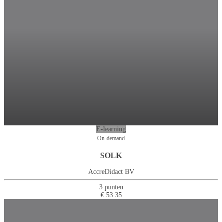
E-learning
On-demand
SOLK
AccreDidact BV
3 punten
€ 53.35