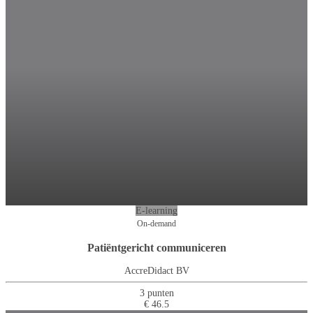
E-learning
On-demand
Patiëntgericht communiceren
AccreDidact BV
3 punten
€ 46.5