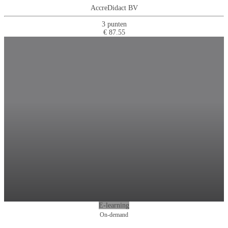
AccreDidact BV
3 punten
€ 87.55
E-learning
On-demand