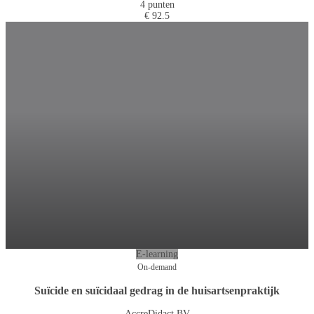
4 punten
€ 92.5
E-learning
On-demand
Suïcide en suïcidaal gedrag in de huisartsenpraktijk
AccreDidact BV