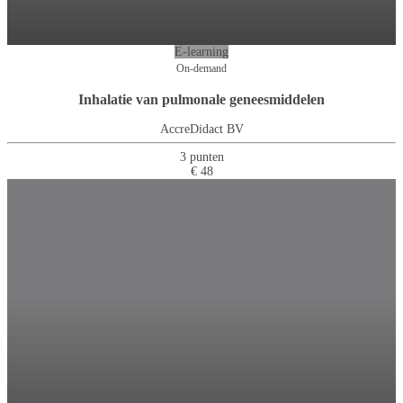
E-learning
On-demand
Inhalatie van pulmonale geneesmiddelen
AccreDidact BV
3 punten
€ 48