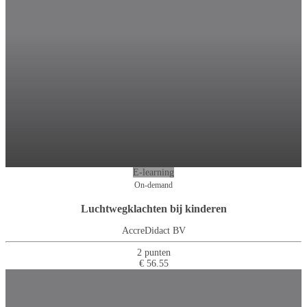
E-learning
On-demand
Luchtwegklachten bij kinderen
AccreDidact BV
2 punten
€ 56.55