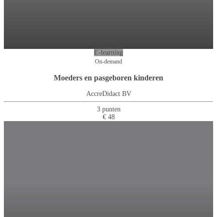
E-learning
On-demand
Moeders en pasgeboren kinderen
AccreDidact BV
3 punten
€ 48