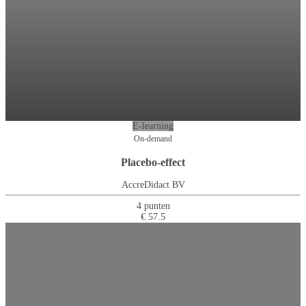
E-learning
On-demand
Placebo-effect
AccreDidact BV
4 punten
€ 57.5