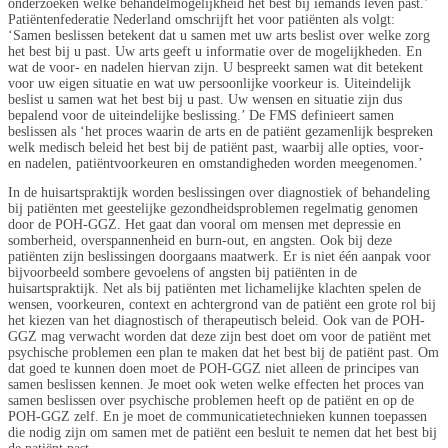
onderzoeken welke behandelmogelijkheid het best bij iemands leven past.’
Patiëntenfederatie Nederland omschrijft het voor patiënten als volgt:
‘Samen beslissen betekent dat u samen met uw arts beslist over welke zorg
het best bij u past. Uw arts geeft u informatie over de mogelijkheden. En
wat de voor- en nadelen hiervan zijn. U bespreekt samen wat dit betekent
voor uw eigen situatie en wat uw persoonlijke voorkeur is. Uiteindelijk
beslist u samen wat het best bij u past. Uw wensen en situatie zijn dus
bepalend voor de uiteindelijke beslissing.’ De FMS definieert samen
beslissen als ‘het proces waarin de arts en de patiënt gezamenlijk bespreken
welk medisch beleid het best bij de patiënt past, waarbij alle opties, voor-
en nadelen, patiëntvoorkeuren en omstandigheden worden meegenomen.’
In de huisartspraktijk worden beslissingen over diagnostiek of behandeling
bij patiënten met geestelijke gezondheidsproblemen regelmatig genomen
door de POH-GGZ. Het gaat dan vooral om mensen met depressie en
somberheid, overspannenheid en burn-out, en angsten. Ook bij deze
patiënten zijn beslissingen doorgaans maatwerk. Er is niet één aanpak voor
bijvoorbeeld sombere gevoelens of angsten bij patiënten in de
huisartspraktijk. Net als bij patiënten met lichamelijke klachten spelen de
wensen, voorkeuren, context en achtergrond van de patiënt een grote rol bij
het kiezen van het diagnostisch of therapeutisch beleid. Ook van de POH-
GGZ mag verwacht worden dat deze zijn best doet om voor de patiënt met
psychische problemen een plan te maken dat het best bij de patiënt past. Om
dat goed te kunnen doen moet de POH-GGZ niet alleen de principes van
samen beslissen kennen. Je moet ook weten welke effecten het proces van
samen beslissen over psychische problemen heeft op de patiënt en op de
POH-GGZ zelf. En je moet de communicatietechnieken kunnen toepassen
die nodig zijn om samen met de patiënt een besluit te nemen dat het best bij