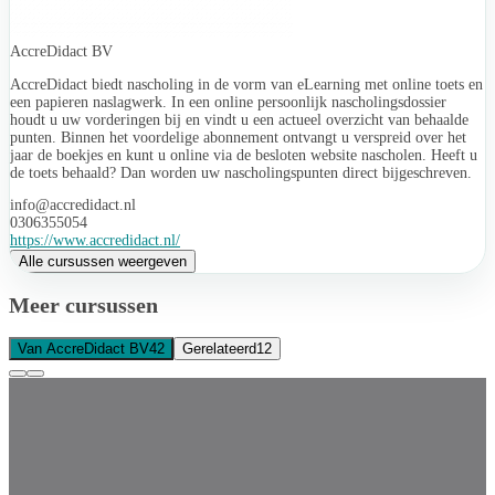
AccreDidact BV
AccreDidact biedt nascholing in de vorm van eLearning met online toets en
een papieren naslagwerk. In een online persoonlijk nascholingsdossier
houdt u uw vorderingen bij en vindt u een actueel overzicht van behaalde
punten. Binnen het voordelige abonnement ontvangt u verspreid over het
jaar de boekjes en kunt u online via de besloten website nascholen. Heeft u
de toets behaald? Dan worden uw nascholingspunten direct bijgeschreven.
info@accredidact.nl
0306355054
https://www.accredidact.nl/
Alle cursussen weergeven
Meer cursussen
Van AccreDidact BV
42
Gerelateerd
12