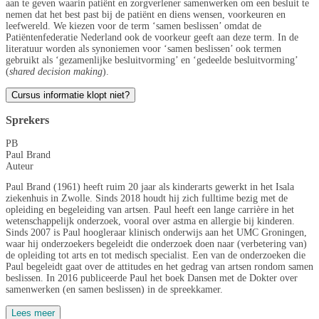
aan te geven waarin patiënt en zorgverlener samenwerken om een besluit te
nemen dat het best past bij de patiënt en diens wensen, voorkeuren en
leefwereld. We kiezen voor de term ‘samen beslissen’ omdat de
Patiëntenfederatie Nederland ook de voorkeur geeft aan deze term. In de
literatuur worden als synoniemen voor ‘samen beslissen’ ook termen
gebruikt als ‘gezamenlijke besluitvorming’ en ‘gedeelde besluitvorming’
(
shared decision making
).
Cursus informatie klopt niet?
Sprekers
PB
Paul Brand
Auteur
Paul Brand (1961) heeft ruim 20 jaar als kinderarts gewerkt in het Isala
ziekenhuis in Zwolle. Sinds 2018 houdt hij zich fulltime bezig met de
opleiding en begeleiding van artsen. Paul heeft een lange carrière in het
wetenschappelijk onderzoek, vooral over astma en allergie bij kinderen.
Sinds 2007 is Paul hoogleraar klinisch onderwijs aan het UMC Groningen,
waar hij onderzoekers begeleidt die onderzoek doen naar (verbetering van)
de opleiding tot arts en tot medisch specialist. Een van de onderzoeken die
Paul begeleidt gaat over de attitudes en het gedrag van artsen rondom samen
beslissen. In 2016 publiceerde Paul het boek Dansen met de Dokter over
samenwerken (en samen beslissen) in de spreekkamer.
Lees meer