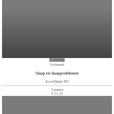
E-learning
On-demand
Slaap en slaapproblemen
AccreDidact BV
3 punten
€ 53.35