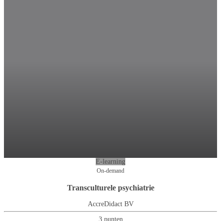
E-learning
On-demand
Transculturele psychiatrie
AccreDidact BV
3 punten