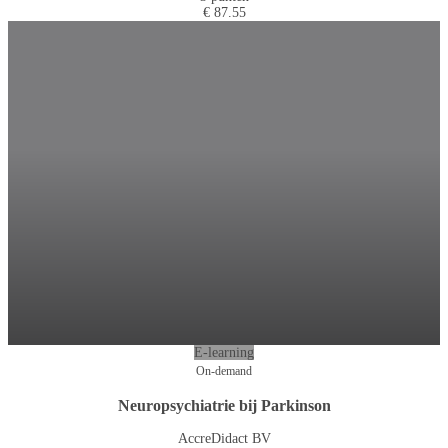
€ 87.55
E-learning
On-demand
Neuropsychiatrie bij Parkinson
AccreDidact BV