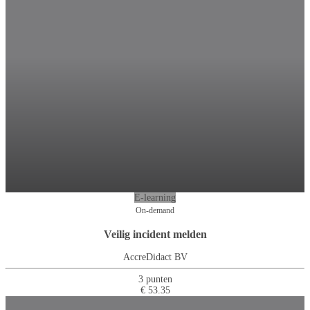
E-learning
On-demand
Veilig incident melden
AccreDidact BV
3 punten
€ 53.35