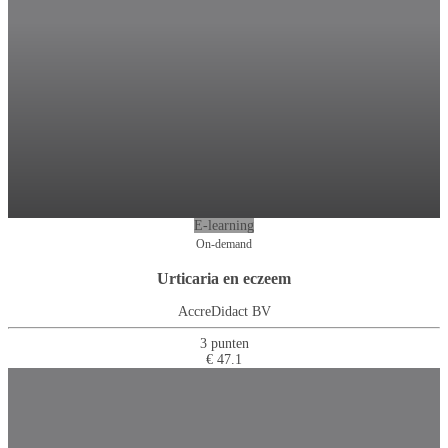
E-learning
On-demand
Urticaria en eczeem
AccreDidact BV
3 punten
€ 47.1