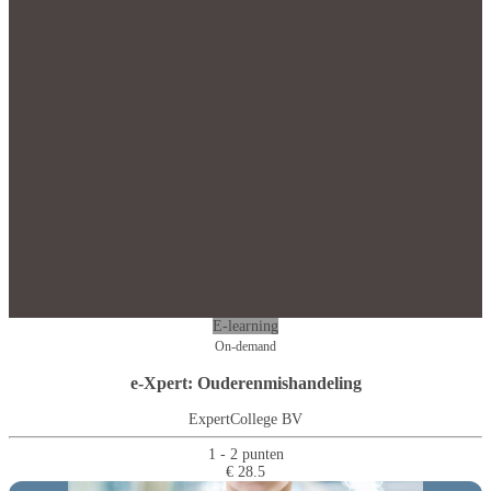
E-learning
On-demand
e-Xpert: Ouderenmishandeling
ExpertCollege BV
1 - 2 punten
€ 28.5