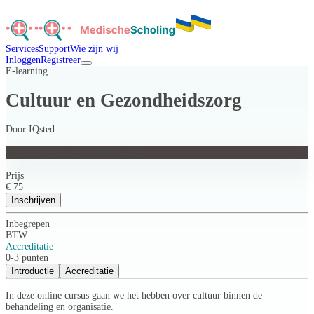
Services
Support
Wie zijn wij
Inloggen
Registreer
E-learning
Cultuur en Gezondheidszorg
Door
IQsted
Cultuur en Gezondheidszorg
Prijs
€ 75
Inschrijven
Inbegrepen
BTW
Accreditatie
0-3 punten
Introductie
Accreditatie
In deze online cursus gaan we het hebben over cultuur binnen de
behandeling en organisatie.