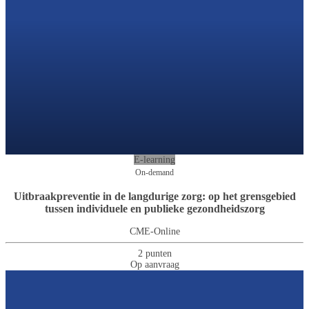
E-learning
On-demand
Uitbraakpreventie in de langdurige zorg: op het grensgebied
tussen individuele en publieke gezondheidszorg
CME-Online
2 punten
Op aanvraag