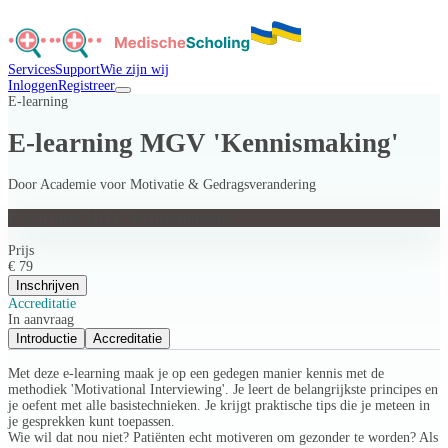
Services
Support
Wie zijn wij
Inloggen
Registreer
E-learning
E-learning MGV 'Kennismaking'
Door
Academie voor Motivatie & Gedragsverandering
E-learning MGV 'Kennismaking'
Prijs
€ 79
Inschrijven
Accreditatie
In aanvraag
Introductie
Accreditatie
Met deze e-learning maak je op een gedegen manier kennis met de
methodiek 'Motivational Interviewing'. Je leert de belangrijkste principes en
je oefent met alle basistechnieken. Je krijgt praktische tips die je meteen in
je gesprekken kunt toepassen.
Wie wil dat nou niet? Patiënten echt motiveren om gezonder te worden? Als