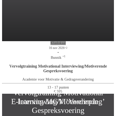
Klaslokaal
16 nov 2026
+2
•
+1
Bunnik
Vervolgtraining Motivational Interviewing/Motiverende
Gespreksvoering
Academie voor Motivatie & Gedragsverandering
13 - 17 punten
Vervolgtraining Motivational
€ 595
E-learning MGV ’Verdieping’
Interviewing/Motiverende
Gespreksvoering