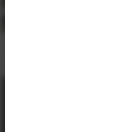
E-learning
On-demand
E-learning NHG stoppen met roken
Medrie BV
1 punt
€ 40