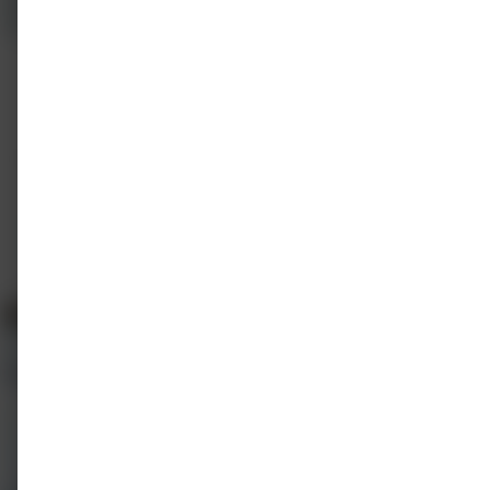
E-learning
On-demand
Aanpak rookverslaving pandemie
MEDtalks.nl
1 punt
Gratis