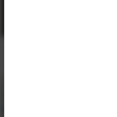
E-learning
On-demand
Ernstig astma update 2021 On Demand
Novartis Pharma / Respiratory
1 - 2 punten
Gratis
Ernstig astma update 2021 On
Small Airways Symposium