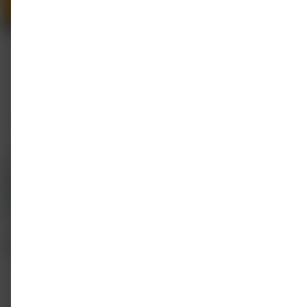
Podcast
01 sep 2023 - 06 nov 2024
NVvPO DOET! Podcast: "Maak stoppen met roken
bespreekbaar!"
NVvPO
0.5 punt
Gratis
Prijs
€ 40
Gratis voor genodigden
Inschrijven
Accreditatie
In aanvraag
Competenties