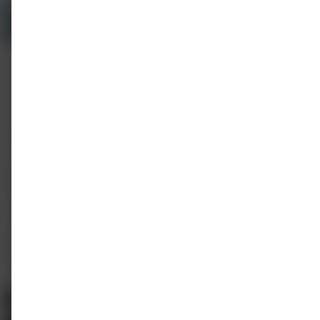
E-learning
On-demand
E-learning Rookvrije Start
adv
Trimbos-instituut
4 punten
€ 25