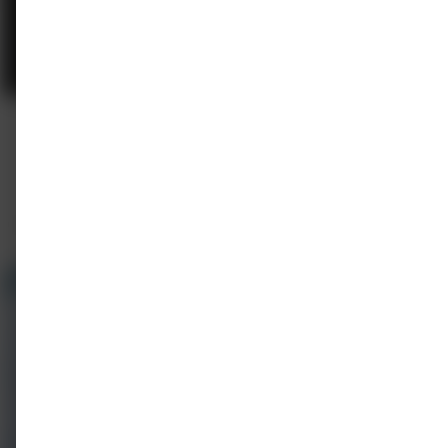
E-learning
On-demand
Signaleren van beroepslongziekten
adv
Bohn Stafleu van Loghum
2 punten
Gratis