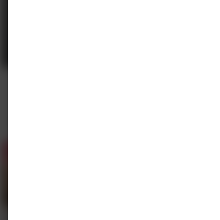
E-learning
On-demand
COPD
AccreDidact BV
2 punten
€ 56.55