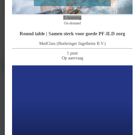
E-learning
On-demand
Round table | Samen sterk voor goede PF-ILD zorg
MedClass (Boehringer Ingelheim B.V.)
1 punt
Op aanvraag
Samenwerken
30%
Kennis en wetenschap
30%
Maatschappelijk handelen en preventie
40%