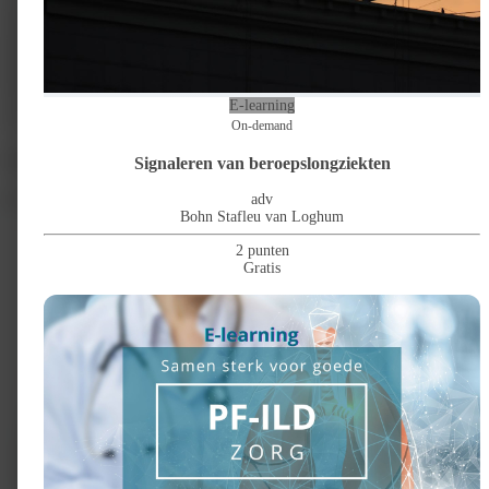
wordt in de toekomst onze patiënt.
Dat kan en mag niet gebeuren
. Steeds
meer artsen komen in actie om dit te voorkomen! Voor hen en voor alle
medische professionals die hierdoor geïnspireerd zijn organiseert Vapen
#jouwkeuze het symposium 'De Kracht van de Witte Jas'. Want niets doen is
geen optie, hoe meer artsen in actie komen hoe beter. Hoe kunnen we als
zorgprofessional onze positie en expertise inzetten in het terugdringen van
E-learning
vapen en roken? Kun je als arts iets beginnen tegen de tabaksindustrie? Hoe
zinvol zijn rechtszaken? Wat kun je bereiken met een scherpe tiktok video?
On-demand
Cursus informatie klopt niet?
Signaleren van beroepslongziekten
Competenties
adv
Bohn Stafleu van Loghum
2 punten
Gratis