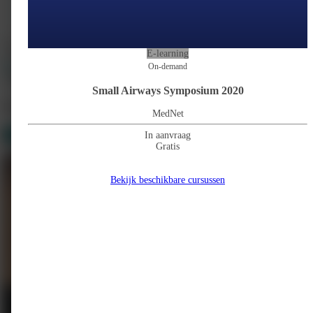
Vapen #jouwkeuze
E-learning
raad@leydenacademy.nl
https://vapenjouwkeuze.nl/
On-demand
Alle cursussen weergeven
Small Airways Symposium 2020
Meer cursussen
MedNet
Gerelateerd
12
In aanvraag
Gratis
Bekijk beschikbare cursussen