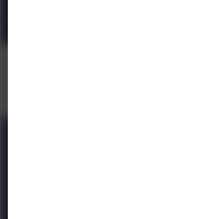
E-learning
On-demand
Small Airways Symposium 2020
MedNet
In aanvraag
Gratis