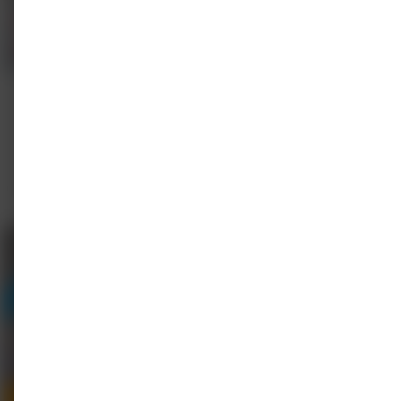
E-learning
On-demand
E-learning Rookvrije Ouders
adv
Trimbos-instituut
0.5 - 1 punt
Gratis