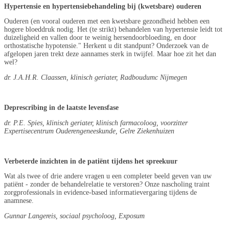
Hypertensie en hypertensiebehandeling bij (kwetsbare) ouderen
Ouderen (en vooral ouderen met een kwetsbare gezondheid hebben een
hogere bloeddruk nodig. Het (te strikt) behandelen van hypertensie leidt tot
duizeligheid en vallen door te weinig hersendoorbloeding, en door
orthostatische hypotensie." Herkent u dit standpunt? Onderzoek van de
afgelopen jaren trekt deze aannames sterk in twijfel. Maar hoe zit het dan
wel?
dr. J.A.H.R. Claassen, klinisch geriater, Radboudumc Nijmegen
Deprescribing in de laatste levensfase
dr. P.E. Spies, klinisch geriater, klinisch farmacoloog, voorzitter
Expertisecentrum Ouderengeneeskunde, Gelre Ziekenhuizen
Verbeterde inzichten in de patiënt tijdens het spreekuur
Wat als twee of drie andere vragen u een completer beeld geven van uw
patiënt - zonder de behandelrelatie te verstoren? Onze nascholing traint
zorgprofessionals in evidence-based informatievergaring tijdens de
anamnese.
Gunnar Langereis, sociaal psycholoog, Exposum