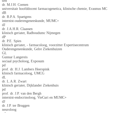
dM
dr. M.J.H. Coenen
universitair hoofddocent farmacogenetica, klinische chemie, Erasmus MC
dB
dr. B.P.A. Spaetgens
internist-ouderengeneeskunde, MUMC+
dJ
dr. J.A.H.R. Claassen
klinisch geriater, Radboudumc Nijmegen
dP
dr. P.E. Spies
klinisch geriater, - farmacoloog, voorzitter Expertisecentrum
Ouderengeneeskunde, Gelre Ziekenhuizen
GL
Gunnar Langereis
sociaal psycholoog, Exposum
pd
prof. dr. H.J. Lambers Heerspink
klinisch farmacoloog, UMCG
dL
dr. L.A.R. Zwart
klinisch geriater, Dijklander Ziekenhuis
pd
prof. dr. J.P. van den Bergh
internist-endocrinoloog, VieCuri en MUMC+
dJ
dr. J.P. ter Bruggen
neuroloog