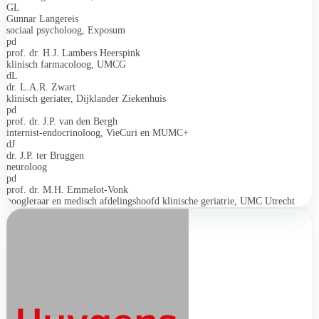
GL
Gunnar Langereis
sociaal psycholoog, Exposum
pd
prof. dr. H.J. Lambers Heerspink
klinisch farmacoloog, UMCG
dL
dr. L.A.R. Zwart
klinisch geriater, Dijklander Ziekenhuis
pd
prof. dr. J.P. van den Bergh
internist-endocrinoloog, VieCuri en MUMC+
dJ
dr. J.P. ter Bruggen
neuroloog
pd
prof. dr. M.H. Emmelot-Vonk
hoogleraar en medisch afdelingshoofd klinische geriatrie, UMC Utrecht