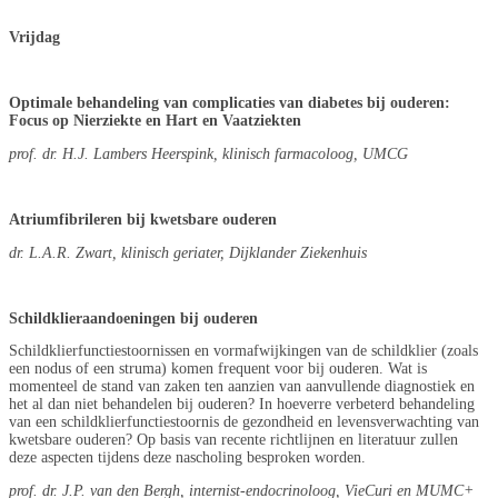
Vrijdag
Optimale behandeling van complicaties van diabetes bij ouderen:
Focus op Nierziekte en Hart en Vaatziekten
prof. dr. H.J. Lambers Heerspink, klinisch farmacoloog, UMCG
Atriumfibrileren bij kwetsbare ouderen
dr. L.A.R. Zwart, klinisch geriater, Dijklander Ziekenhuis
Schildklieraandoeningen bij ouderen
Schildklierfunctiestoornissen en vormafwijkingen van de schildklier (zoals
een nodus of een struma) komen frequent voor bij ouderen. Wat is
momenteel de stand van zaken ten aanzien van aanvullende diagnostiek en
het al dan niet behandelen bij ouderen? In hoeverre verbeterd behandeling
van een schildklierfunctiestoornis de gezondheid en levensverwachting van
kwetsbare ouderen? Op basis van recente richtlijnen en literatuur zullen
deze aspecten tijdens deze nascholing besproken worden.
prof. dr. J.P. van den Bergh, internist-endocrinoloog, VieCuri en MUMC+