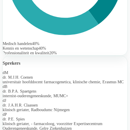
Medisch handelen
40%
Kennis en wetenschap
40%
Professionaliteit en kwaliteit
20%
Sprekers
dM
dr. M.J.H. Coenen
universitair hoofddocent farmacogenetica, klinische chemie, Erasmus MC
dB
dr. B.P.A. Spaetgens
internist-ouderengeneeskunde, MUMC+
dJ
dr. J.A.H.R. Claassen
klinisch geriater, Radboudumc Nijmegen
dP
dr. P.E. Spies
klinisch geriater, - farmacoloog, voorzitter Expertisecentrum
Ouderengeneeskunde, Gelre Ziekenhuizen