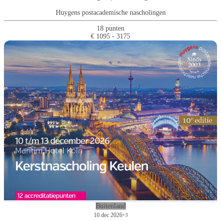
Huygens postacademische nascholingen
18 punten
€ 1095 - 3175
Buitenland
10 dec 2026
+3