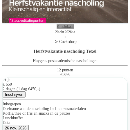
Klaslokaal
20 okt 2026
+2
•
De Cocksdorp
Herfstvakantie nascholing Texel
Huygens postacademische nascholingen
12 punten
€ 895
Prijs
€ 650
2 dagen (1 dag €450,-)
Inschrijven
Inbegrepen
Deelname aan de nascholing incl. cursusmaterialen
Koffie/thee of fris en snacks in de pauzes
Lunchbuffet
Data
26 nov. 2026