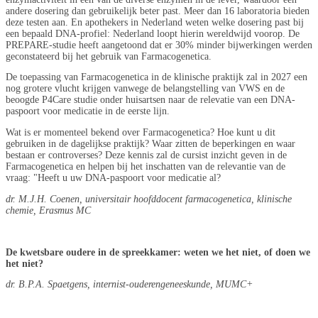
andere dosering dan gebruikelijk beter past. Meer dan 16 laboratoria bieden
deze testen aan. En apothekers in Nederland weten welke dosering past bij
een bepaald DNA-profiel: Nederland loopt hierin wereldwijd voorop. De
PREPARE-studie heeft aangetoond dat er 30% minder bijwerkingen werden
geconstateerd bij het gebruik van Farmacogenetica.
De toepassing van Farmacogenetica in de klinische praktijk zal in 2027 een
nog grotere vlucht krijgen vanwege de belangstelling van VWS en de
beoogde P4Care studie onder huisartsen naar de relevatie van een DNA-
paspoort voor medicatie in de eerste lijn.
Wat is er momenteel bekend over Farmacogenetica? Hoe kunt u dit
gebruiken in de dagelijkse praktijk? Waar zitten de beperkingen en waar
bestaan er controverses? Deze kennis zal de cursist inzicht geven in de
Farmacogenetica en helpen bij het inschatten van de relevantie van de
vraag: "Heeft u uw DNA-paspoort voor medicatie al?
dr. M.J.H. Coenen, universitair hoofddocent farmacogenetica, klinische
chemie, Erasmus MC
De kwetsbare oudere in de spreekkamer: weten we het niet, of doen we
het niet?
dr. B.P.A. Spaetgens, internist-ouderengeneeskunde, MUMC+