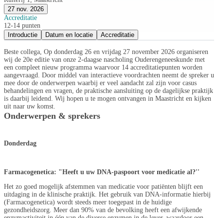
27 nov. 2026
Accreditatie
12-14 punten
Introductie
Datum en locatie
Accreditatie
Beste collega, Op donderdag 26 en vrijdag 27 november 2026 organiseren
wij de 20e editie van onze 2-daagse nascholing Ouderengeneeskunde met
een compleet nieuw programma waarvoor 14 accreditatiepunten worden
aangevraagd. Door middel van interactieve voordrachten neemt de spreker u
mee door de onderwerpen waarbij er veel aandacht zal zijn voor casus
behandelingen en vragen, de praktische aansluiting op de dagelijkse praktijk
is daarbij leidend. Wij hopen u te mogen ontvangen in Maastricht en kijken
uit naar uw komst.
Onderwerpen & sprekers
Donderdag
Farmacogenetica: "Heeft u uw DNA-paspoort voor medicatie al?''
Het zo goed mogelijk afstemmen van medicatie voor patiënten blijft een
uitdaging in de klinische praktijk. Het gebruik van DNA-informatie hierbij
(Farmacogenetica) wordt steeds meer toegepast in de huidige
gezondheidszorg. Meer dan 90% van de bevolking heeft een afwijkende
enzymactiviteit in één van de diverse enzymen in de lever, waardoor een