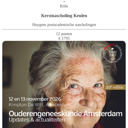
•
Köln
Kerstnascholing Keulen
Huygens postacademische nascholingen
12 punten
€ 1795