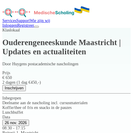
Services
Support
Wie zijn wij
Inloggen
Registreer
Klaslokaal
Ouderengeneeskunde Maastricht |
Updates en actualiteiten
Door
Huygens postacademische nascholingen
Prijs
€ 650
2 dagen (1 dag €450,-)
Inschrijven
Inbegrepen
Deelname aan de nascholing incl. cursusmaterialen
Koffie/thee of fris en snacks in de pauzes
Lunchbuffet
Data
26 nov. 2026
08:30 - 17:15
Ruiterij 1, Maastricht