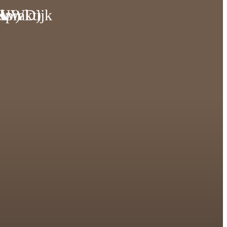
spraktijk
NIEUWD)
EUW)
ek