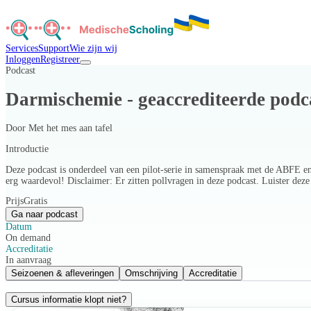
Services
Support
Wie zijn wij
Inloggen
Registreer
Podcast
Darmischemie - geaccrediteerde podc
Door
Met het mes aan tafel
Introductie
Deze podcast is onderdeel van een pilot-serie in samenspraak met de ABFE e
erg waardevol! Disclaimer: Er zitten pollvragen in deze podcast. Luister deze
Prijs
Gratis
Ga naar podcast
Datum
On demand
Accreditatie
In aanvraag
Seizoenen & afleveringen
Omschrijving
Accreditatie
Cursus informatie klopt niet?