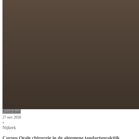
Klaslokaal
27 nov 2026
•
Nijkerk
Cursus Orale chirurgie in de algemene tandartspraktijk