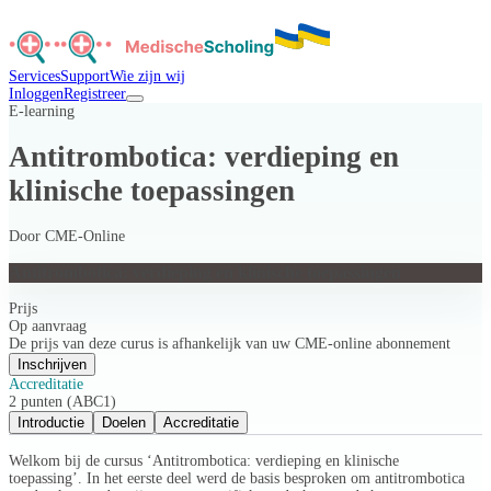
Services
Support
Wie zijn wij
Inloggen
Registreer
E-learning
Antitrombotica: verdieping en
klinische toepassingen
Door
CME-Online
Antitrombotica: verdieping en klinische toepassingen
Prijs
Op aanvraag
De prijs van deze curus is afhankelijk van uw CME-online abonnement
Inschrijven
Accreditatie
2 punten (ABC1)
Introductie
Doelen
Accreditatie
Welkom bij de cursus ‘Antitrombotica: verdieping en klinische
toepassing’. In het eerste deel werd de basis besproken om antitrombotica