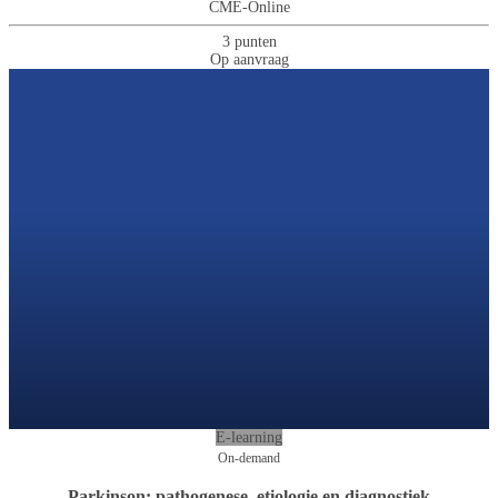
CME-Online
3 punten
Op aanvraag
E-learning
On-demand
Parkinson: pathogenese, etiologie en diagnostiek