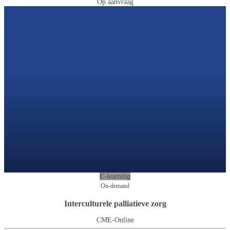
Op aanvraag
E-learning
On-demand
Interculturele palliatieve zorg
CME-Online