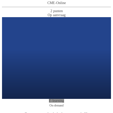
CME-Online
2 punten
Op aanvraag
E-learning
On-demand