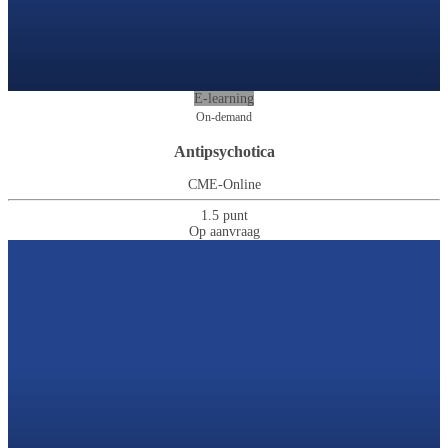
E-learning
On-demand
Antipsychotica
CME-Online
1.5 punt
Op aanvraag