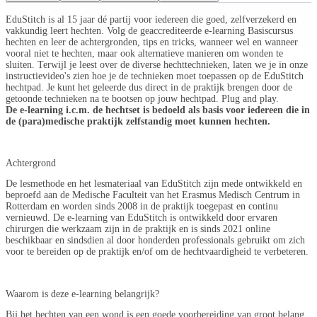
EduStitch is al 15 jaar dé partij voor iedereen die goed, zelfverzekerd en
vakkundig leert hechten. Volg de geaccrediteerde e-learning Basiscursus
hechten en leer de achtergronden, tips en tricks, wanneer wel en wanneer
vooral niet te hechten, maar ook alternatieve manieren om wonden te
sluiten. Terwijl je leest over de diverse hechttechnieken, laten we je in onze
instructievideo's zien hoe je de technieken moet toepassen op de EduStitch
hechtpad. Je kunt het geleerde dus direct in de praktijk brengen door de
getoonde technieken na te bootsen op jouw hechtpad. Plug and play.
De e-learning i.c.m. de hechtset is bedoeld als basis voor iedereen die in
de (para)medische praktijk zelfstandig moet kunnen hechten.
Achtergrond
De lesmethode en het lesmateriaal van EduStitch zijn mede ontwikkeld en
beproefd aan de Medische Faculteit van het Erasmus Medisch Centrum in
Rotterdam en worden sinds 2008 in de praktijk toegepast en continu
vernieuwd. De e-learning van EduStitch is ontwikkeld door ervaren
chirurgen die werkzaam zijn in de praktijk en is sinds 2021 online
beschikbaar en sindsdien al door honderden professionals gebruikt om zich
voor te bereiden op de praktijk en/of om de hechtvaardigheid te verbeteren.
Waarom is deze e-learning belangrijk?
Bij het hechten van een wond is een goede voorbereiding van groot belang.