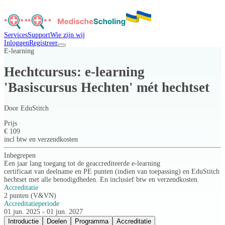
Services
Support
Wie zijn wij
Inloggen
Registreer
E-learning
Hechtcursus: e-learning
'Basiscursus Hechten' mét hechtset
Door
EduStitch
Prijs
€ 109
incl btw en verzendkosten
Inbegrepen
Een jaar lang toegang tot de geaccrediteerde e-learning
certificaat van deelname en PE punten (indien van toepassing) en EduStitch
hechtset met alle benodigdheden. En inclusief btw en verzendkosten.
Accreditatie
2 punten (V&VN)
Accreditatieperiode
01 jun. 2025 - 01 jun. 2027
Introductie
Doelen
Programma
Accreditatie