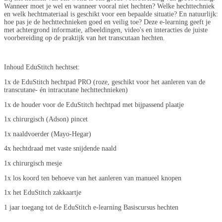
Wanneer moet je wel en wanneer vooral niet hechten? Welke hechttechniek
en welk hechtmateriaal is geschikt voor een bepaalde situatie? En natuurlijk:
hoe pas je de hechttechnieken goed en veilig toe? Deze e-learning geeft je
met achtergrond informatie, afbeeldingen, video's en interacties de juiste
voorbereiding op de praktijk van het transcutaan hechten.
Inhoud EduStitch hechtset:
1x de EduStitch hechtpad PRO (roze, geschikt voor het aanleren van de
transcutane- én intracutane hechttechnieken)
1x de houder voor de EduStitch hechtpad met bijpassend plaatje
1x chirurgisch (Adson) pincet
1x naaldvoerder (Mayo-Hegar)
4x hechtdraad met vaste snijdende naald
1x chirurgisch mesje
1x los koord ten behoeve van het aanleren van manueel knopen
1x het EduStitch zakkaartje
1 jaar toegang tot de EduStitch e-learning Basiscursus hechten