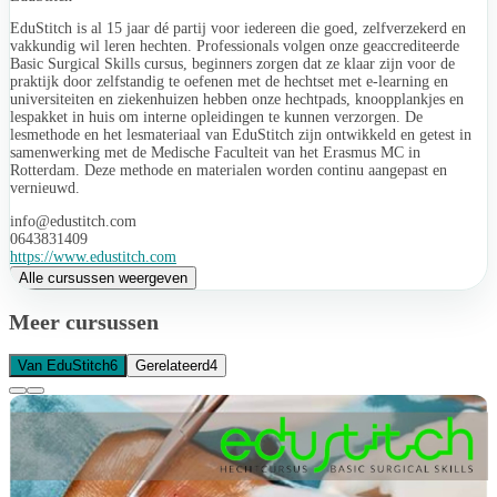
EduStitch is al 15 jaar dé partij voor iedereen die goed, zelfverzekerd en
vakkundig wil leren hechten. Professionals volgen onze geaccrediteerde
Basic Surgical Skills cursus, beginners zorgen dat ze klaar zijn voor de
praktijk door zelfstandig te oefenen met de hechtset met e-learning en
universiteiten en ziekenhuizen hebben onze hechtpads, knoopplankjes en
lespakket in huis om interne opleidingen te kunnen verzorgen. De
lesmethode en het lesmateriaal van EduStitch zijn ontwikkeld en getest in
samenwerking met de Medische Faculteit van het Erasmus MC in
Rotterdam. Deze methode en materialen worden continu aangepast en
vernieuwd.
info@edustitch.com
0643831409
https://www.edustitch.com
Alle cursussen weergeven
Meer cursussen
Van EduStitch
6
Gerelateerd
4