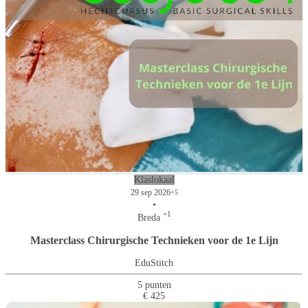
Klaslokaal
29 sep 2026
+5
•
+1
Breda
Masterclass Chirurgische Technieken voor de 1e Lijn
EduStitch
5 punten
€ 425