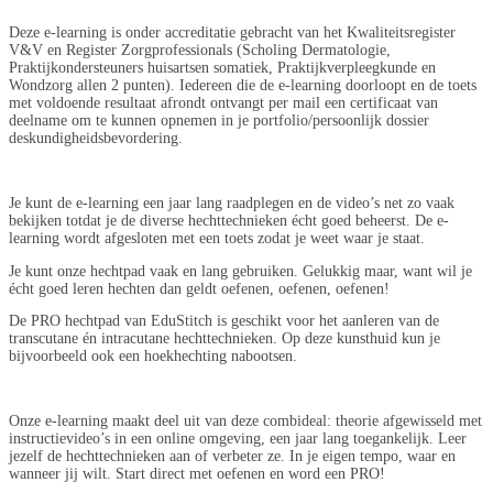
Deze e-learning is onder accreditatie gebracht van het Kwaliteitsregister
V&V en Register Zorgprofessionals (Scholing Dermatologie,
Praktijkondersteuners huisartsen somatiek, Praktijkverpleegkunde en
Wondzorg allen 2 punten). Iedereen die de e-learning doorloopt en de toets
met voldoende resultaat afrondt ontvangt per mail een certificaat van
deelname om te kunnen opnemen in je portfolio/persoonlijk dossier
deskundigheidsbevordering.
Je kunt de e-learning een jaar lang raadplegen en de video’s net zo vaak
bekijken totdat je de diverse hechttechnieken écht goed beheerst. De e-
learning wordt afgesloten met een toets zodat je weet waar je staat.
Je kunt onze hechtpad vaak en lang gebruiken. Gelukkig maar, want wil je
écht goed leren hechten dan geldt oefenen, oefenen, oefenen!
De PRO hechtpad van EduStitch is geschikt voor het aanleren van de
transcutane én intracutane hechttechnieken. Op deze kunsthuid kun je
bijvoorbeeld ook een hoekhechting nabootsen.
Onze
e-learning
maakt deel uit van deze combideal: theorie afgewisseld met
instructievideo’s in een online omgeving, een jaar lang toegankelijk. Leer
jezelf de hechttechnieken aan of verbeter ze. In je eigen tempo, waar en
wanneer jij wilt. Start direct met oefenen en word een PRO!