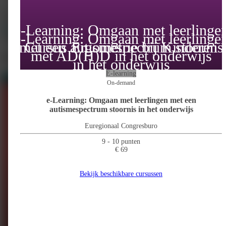
ACT4life
info@act4kids.nl
e-Learning: Omgaan met leerlinge
https://www.act4kids.nl
e-Learning: Omgaan met leerlinge
Alle cursussen weergeven
met een autismespectrum stoornis
Cursus Ergometrie bij Kinderen
met AD(H)D in het onderwijs
Meer cursussen
in het onderwijs
E-learning
Van ACT4life
1
Gerelateerd
12
On-demand
e-Learning: Omgaan met leerlingen met een
autismespectrum stoornis in het onderwijs
Euregionaal Congresburo
9 - 10 punten
€ 69
Bekijk beschikbare cursussen