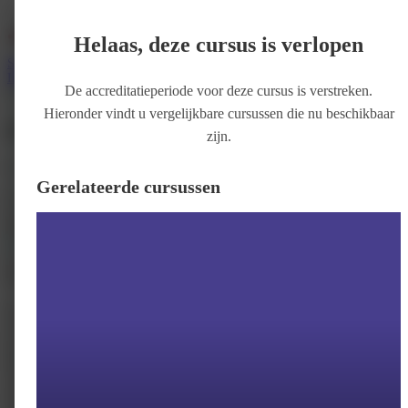
Helaas, deze cursus is verlopen
Services
Support
Wie zijn wij
Inloggen
Registreer
De accreditatieperiode voor deze cursus is verstreken.
Congres
Hieronder vindt u vergelijkbare cursussen die nu beschikbaar
ACTIVAL 2026
zijn.
Door
ACT4life
Gerelateerde cursussen
Prijs
€ 375
Inschrijven
Accreditatie
0-5 punten
Introductie
Accreditatie
Deze dag is sterk geïnspireerd door de cognitieve gedragstherapeutische
methodiek Acceptance and Commitment Therapy (ACT). Het is bedoeld om
je kennis en toolkit aan te vullen, maar ook geschikt als laagdrempelige
kennismaking als je ACT nog niet kent. Meerdere beroepsverenigingen
hebben al accreditatie toegekend (zie hier voor het aantal punten) Daarnaast
zorgt het programma dat je – ook los van de methodiek – een waardevolle
en inspirerende dag zult hebben.