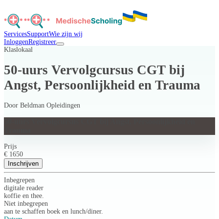
Services
Support
Wie zijn wij
Inloggen
Registreer
Klaslokaal
50-uurs Vervolgcursus CGT bij
Angst, Persoonlijkheid en Trauma
Door
Beldman Opleidingen
50-uurs Vervolgcursus CGT bij Angst, Persoonlijkheid en
Trauma
Prijs
€ 1650
Inschrijven
Inbegrepen
digitale reader
koffie en thee.
Niet inbegrepen
aan te schaffen boek en lunch/diner.