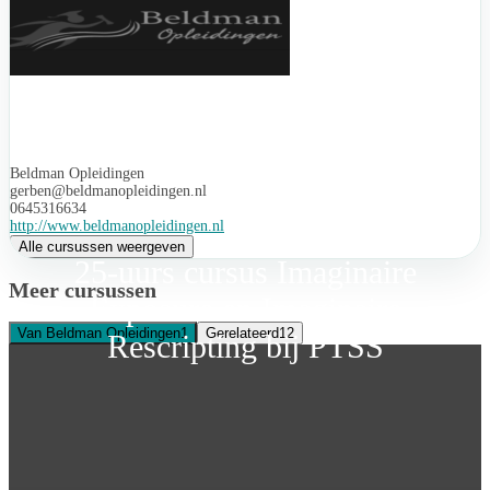
Beldman Opleidingen
gerben@beldmanopleidingen.nl
0645316634
http://www.beldmanopleidingen.nl
Alle cursussen weergeven
25-uurs cursus Imaginaire
Meer cursussen
Exposure en Imaginaire
Van Beldman Opleidingen
1
Gerelateerd
12
Rescripting bij PTSS