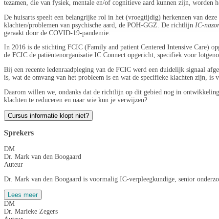
tezamen, die van fysiek, mentale en/of cognitieve aard kunnen zijn, worden 
De huisarts speelt een belangrijke rol in het (vroegtijdig) herkennen van dez
klachten/problemen van psychische aard, de POH-GGZ. De richtlijn
IC-nazo
geraakt door de COVID-19-pandemie.
In 2016 is de stichting FCIC (Family and patient Centered Intensive Care) o
de FCIC de patiëntenorganisatie IC Connect opgericht, specifiek voor lotgen
Bij een recente ledenraadpleging van de FCIC werd een duidelijk signaal afg
is, wat de omvang van het probleem is en wat de specifieke klachten zijn, is 
Daarom willen we, ondanks dat de richtlijn op dit gebied nog in ontwikkelin
klachten te reduceren en naar wie kun je verwijzen?
Cursus informatie klopt niet?
Sprekers
DM
Dr. Mark van den Boogaard
Auteur
Dr. Mark van den Boogaard is voormalig IC-verpleegkundige, senior onderzoe
Lees meer
DM
Dr. Marieke Zegers