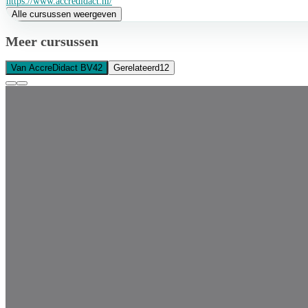
https://www.accredidact.nl/
Alle cursussen weergeven
Meer cursussen
Van AccreDidact BV
42
Gerelateerd
12