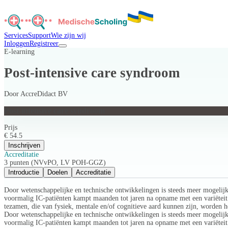
Services
Support
Wie zijn wij
Inloggen
Registreer
E-learning
Post-intensive care syndroom
Door
AccreDidact BV
Post-intensive care syndroom
Prijs
€ 54.5
Inschrijven
Accreditatie
3 punten (NVvPO, LV POH-GGZ)
Introductie
Doelen
Accreditatie
Door wetenschappelijke en technische ontwikkelingen is steeds meer mogelijk 
voormalig IC-patiënten kampt maanden tot jaren na opname met een variëteit 
tezamen, die van fysiek, mentale en/of cognitieve aard kunnen zijn, worden 
Door wetenschappelijke en technische ontwikkelingen is steeds meer mogelijk 
voormalig IC-patiënten kampt maanden tot jaren na opname met een variëte