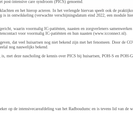
het post-intensive care syndroom (PICS) genoemd.
e klachten en het hierop acteren. In het verlengde hiervan speelt ook de praktij
rg
is in ontwikkeling (verwachte verschijningsdatum eind 2022, een module hier
pgericht, waarin voormalig IC-patiënten, naasten en zorgverleners samenwerke
otencontact voor voormalig IC-patiënten en hun naasten (
www.icconnect.nl
).
egeven, dat veel huisartsen nog niet bekend zijn met het fenomeen. Door de C
veelal nog nauwelijks bekend.
g is, met deze nascholing de kennis over PICS bij huisartsen, POH-S en POH-GGZ
ker op de intensivecareafdeling van het Radboudumc en is tevens lid van de we