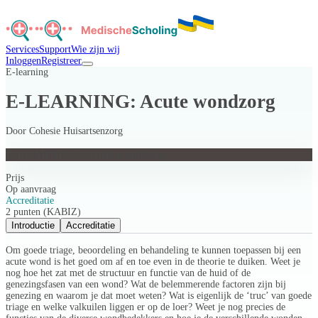
Services
Support
Wie zijn wij
Inloggen
Registreer
E-learning
E-LEARNING: Acute wondzorg
Door
Cohesie Huisartsenzorg
E-LEARNING: Acute wondzorg
Prijs
Op aanvraag
Accreditatie
2 punten (KABIZ)
Introductie
Accreditatie
Om goede triage, beoordeling en behandeling te kunnen toepassen bij een
acute wond is het goed om af en toe even in de theorie te duiken. Weet je
nog hoe het zat met de structuur en functie van de huid of de
genezingsfasen van een wond? Wat de belemmerende factoren zijn bij
genezing en waarom je dat moet weten? Wat is eigenlijk de ‘truc’ van goede
triage en welke valkuilen liggen er op de loer? Weet je nog precies de