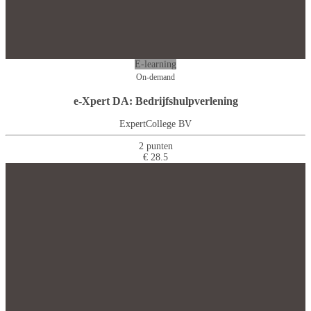
E-learning
On-demand
e-Xpert DA: Bedrijfshulpverlening
ExpertCollege BV
2 punten
€ 28.5