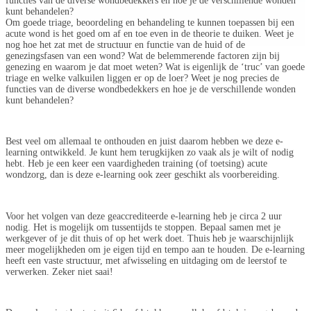
functies van de diverse wondbedekkers en hoe je de verschillende wonden
kunt behandelen?
Om goede triage, beoordeling en behandeling te kunnen toepassen bij een
acute wond is het goed om af en toe even in de theorie te duiken. Weet je
nog hoe het zat met de structuur en functie van de huid of de
genezingsfasen van een wond? Wat de belemmerende factoren zijn bij
genezing en waarom je dat moet weten? Wat is eigenlijk de ‘truc’ van goede
triage en welke valkuilen liggen er op de loer? Weet je nog precies de
functies van de diverse wondbedekkers en hoe je de verschillende wonden
kunt behandelen?
Best veel om allemaal te onthouden en juist daarom hebben we deze e-
learning ontwikkeld. Je kunt hem terugkijken zo vaak als je wilt of nodig
hebt. Heb je een keer een vaardigheden training (of toetsing) acute
wondzorg, dan is deze e-learning ook zeer geschikt als voorbereiding.
Voor het volgen van deze geaccrediteerde e-learning heb je circa 2 uur
nodig. Het is mogelijk om tussentijds te stoppen. Bepaal samen met je
werkgever of je dit thuis of op het werk doet. Thuis heb je waarschijnlijk
meer mogelijkheden om je eigen tijd en tempo aan te houden. De e-learning
heeft een vaste structuur, met afwisseling en uitdaging om de leerstof te
verwerken. Zeker niet saai!