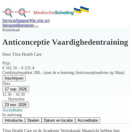
Services
Support
Wie zijn wij
Inloggen
Registreer
Klaslokaal
Anticonceptie Vaardighedentraining
Door
Titus Health Care
Prijs
€ 161.16 – € 231.4
Combinatiepakket 280,- (met de e-learning Anticonceptieadvies op Maat)
Inschrijven
Data
17 sep. 2026
11:30 - 16:30
. ., Harmelen
23 nov. 2026
Accreditatie
In aanvraag
Introductie
Doelen
Datum en locatie
Accreditatie
Titus Health Care en de Academie Verloskunde Maastricht hebben hun